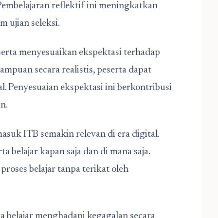
Pembelajaran reflektif ini meningkatkan
 ujian seleksi.
serta menyesuaikan ekspektasi terhadap
ampuan secara realistis, peserta dapat
l. Penyesuaian ekspektasi ini berkontribusi
n.
masuk ITB
semakin relevan di era digital.
 belajar kapan saja dan di mana saja.
proses belajar tanpa terikat oleh
uga belajar menghadapi kegagalan secara