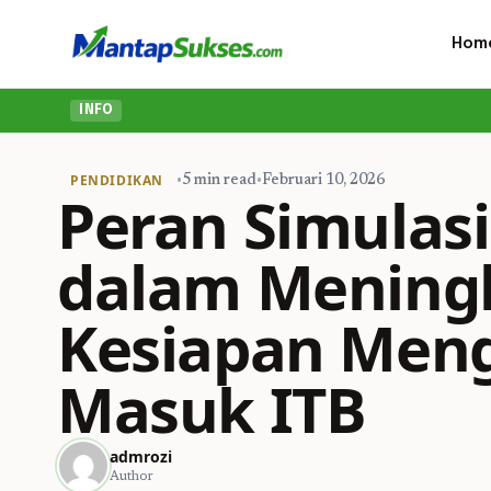
Hom
INFO
PENDIDIKAN
•
5 min read
•
Februari 10, 2026
Peran Simulasi
dalam Mening
Kesiapan Meng
Masuk ITB
admrozi
Author