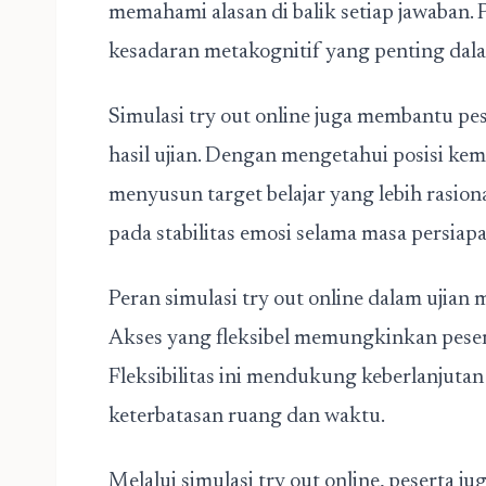
memahami alasan di balik setiap jawaban. 
kesadaran metakognitif yang penting dalam
Simulasi try out online juga membantu pe
hasil ujian. Dengan mengetahui posisi kem
menyusun target belajar yang lebih rasiona
pada stabilitas emosi selama masa persiapa
Peran simulasi try out online dalam
ujian 
Akses yang fleksibel memungkinkan peserta
Fleksibilitas ini mendukung keberlanjutan 
keterbatasan ruang dan waktu.
Melalui simulasi try out online, peserta j