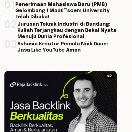
01
Penerimaan Mahasiswa Baru (PMB)
Gelombang 1 Maâ€™soem University
Telah Dibuka!
02
Jurusan Teknik Industri di Bandung:
Kuliah Terjangkau dengan Bekal Nyata
Menuju Dunia Profesional
03
Rahasia Kreator Pemula Naik Daun:
Jasa Like YouTube Aman
AD