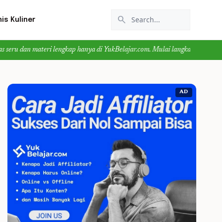
search
nis Kuliner
lengkap hanya di YukBelajar.com. Mulai langkah suksesmu hari ini! • Mau lulu
AD