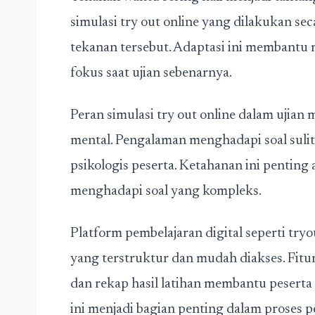
simulasi try out online yang dilakukan sec
tekanan tersebut. Adaptasi ini membantu
fokus saat ujian sebenarnya.
Peran simulasi try out online dalam ujian
mental. Pengalaman menghadapi soal sulit
psikologis peserta. Ketahanan ini penting 
menghadapi soal yang kompleks.
Platform pembelajaran digital seperti
tryo
yang terstruktur dan mudah diakses. Fitu
dan rekap hasil latihan membantu peserta 
ini menjadi bagian penting dalam proses