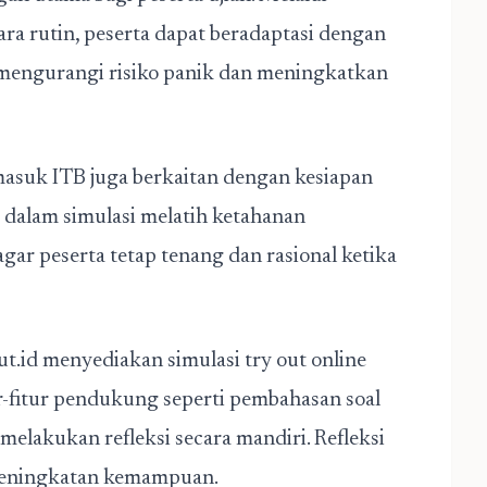
ara rutin, peserta dapat beradaptasi dengan
 mengurangi risiko panik dan meningkatkan
 masuk ITB juga berkaitan dengan kesiapan
 dalam simulasi melatih ketahanan
agar peserta tetap tenang dan rasional ketika
ut.id
menyediakan simulasi try out online
r-fitur pendukung seperti pembahasan soal
melakukan refleksi secara mandiri. Refleksi
 peningkatan kemampuan.