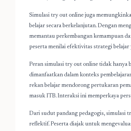
Simulasi try out online juga memungkin
belajar secara berkelanjutan. Dengan mengi
memantau perkembangan kemampuan dari 
peserta menilai efektivitas strategi belaja
Peran simulasi try out online tidak hanya b
dimanfaatkan dalam konteks pembelajaran 
rekan belajar mendorong pertukaran pema
masuk ITB. Interaksi ini memperkaya per
Dari sudut pandang pedagogis, simulasi t
reflektif. Peserta diajak untuk mengevalua