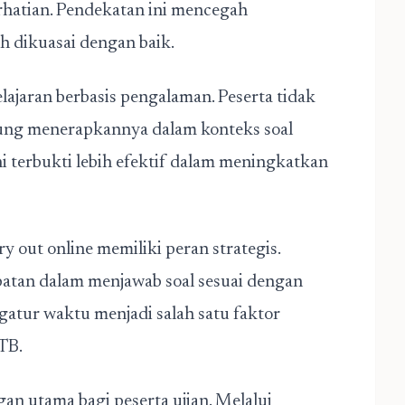
hatian. Pendekatan ini mencegah
 dikuasai dengan baik.
ajaran berbasis pengalaman. Peserta tidak
gsung menerapkannya dalam konteks soal
i terbukti lebih efektif dalam meningkatkan
 out online memiliki peran strategis.
patan dalam menjawab soal sesuai dengan
tur waktu menjadi salah satu faktor
TB.
an utama bagi peserta ujian. Melalui