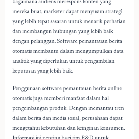
bagaimana audiens merespons konten yang
mereka buat, marketer dapat menyusun strategi
yang lebih tepat sasaran untuk menarik perhatian
dan membangun hubungan yang lebih baik
dengan pelanggan. Software pemantauan berita
otomatis membantu dalam mengumpulkan data
analitik yang diperlukan untuk pengambilan
keputusan yang lebih baik.
Penggunaan
software pemantauan berita online
otomatis
juga memberi manfaat dalam hal
pengembangan produk. Dengan memantau tren
dalam berita dan media sosial, perusahaan dapat
mengetahui kebutuhan dan keinginan konsumen.
Informasi ini penting bagi tim R&D untuk