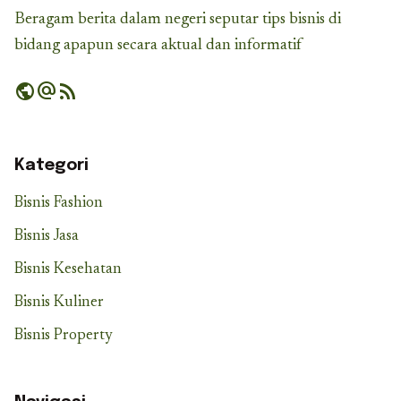
Beragam berita dalam negeri seputar tips bisnis di
bidang apapun secara aktual dan informatif
public
alternate_email
rss_feed
Kategori
Bisnis Fashion
Bisnis Jasa
Bisnis Kesehatan
Bisnis Kuliner
Bisnis Property