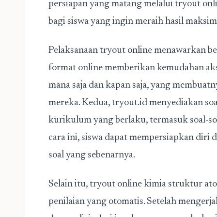
persiapan yang matang melalui tryout onl
bagi siswa yang ingin meraih hasil maksima
Pelaksanaan tryout online menawarkan ber
format online memberikan kemudahan akse
mana saja dan kapan saja, yang membuatnya
mereka. Kedua, tryout.id menyediakan soa
kurikulum yang berlaku, termasuk soal-s
cara ini, siswa dapat mempersiapkan diri 
soal yang sebenarnya.
Selain itu, tryout online kimia struktur a
penilaian yang otomatis. Setelah mengerj