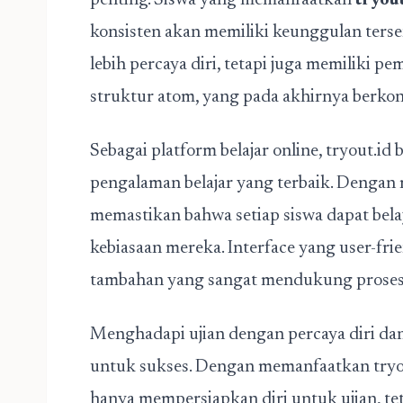
penting. Siswa yang memanfaatkan
tryou
konsisten akan memiliki keunggulan tersen
lebih percaya diri, tetapi juga memiliki
struktur atom, yang pada akhirnya berkontr
Sebagai platform belajar online, tryout.
pengalaman belajar yang terbaik. Dengan
memastikan bahwa setiap siswa dapat bela
kebiasaan mereka. Interface yang user-fri
tambahan yang sangat mendukung proses b
Menghadapi ujian dengan percaya diri da
untuk sukses. Dengan memanfaatkan tryout
hanya mempersiapkan diri untuk ujian, t