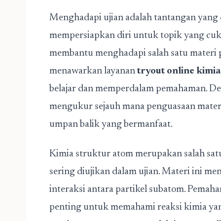
Menghadapi ujian adalah tantangan yang di
mempersiapkan diri untuk topik yang cuk
membantu menghadapi salah satu materi pe
menawarkan layanan
tryout online kimi
belajar dan memperdalam pemahaman. Deng
mengukur sejauh mana penguasaan materi 
umpan balik yang bermanfaat.
Kimia struktur atom merupakan salah satu
sering diujikan dalam ujian. Materi ini m
interaksi antara partikel subatom. Pemah
penting untuk memahami reaksi kimia yang