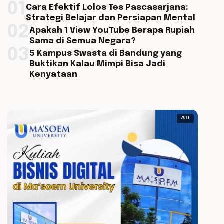
01
Cara Efektif Lolos Tes Pascasarjana:
Strategi Belajar dan Persiapan Mental
02
Apakah 1 View YouTube Berapa Rupiah
Sama di Semua Negara?
03
5 Kampus Swasta di Bandung yang
Buktikan Kalau Mimpi Bisa Jadi
Kenyataan
AD