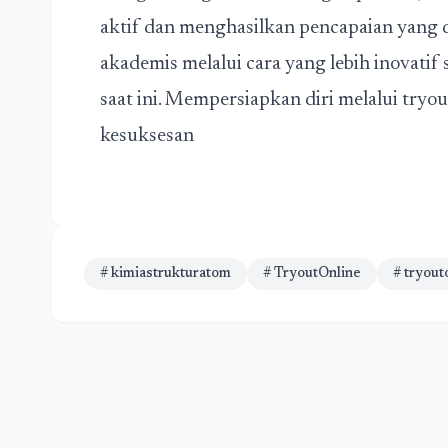
aktif dan menghasilkan pencapaian yang
akademis melalui cara yang lebih inovatif
saat ini. Mempersiapkan diri melalui tryo
kesuksesan
# kimiastrukturatom
# TryoutOnline
# tryout