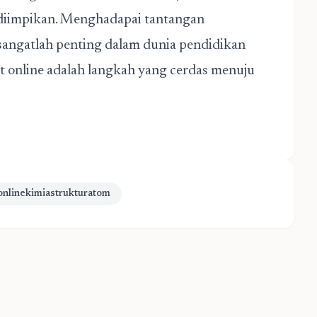
 diimpikan. Menghadapai tantangan
 sangatlah penting dalam dunia pendidikan
ut online adalah langkah yang cerdas menuju
onlinekimiastrukturatom