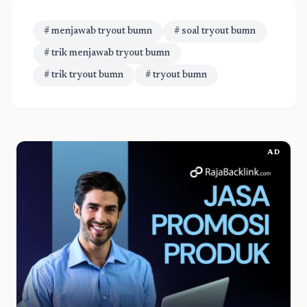
# menjawab tryout bumn
# soal tryout bumn
# trik menjawab tryout bumn
# trik tryout bumn
# tryout bumn
AD