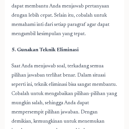
dapat membantu Anda menjawab pertanyaan
dengan lebih cepat. Selain itu, cobalah untuk
memahami inti dari setiap paragraf agar dapat
mengambil kesimpulan yang tepat.
5. Gunakan Teknik Eliminasi
Saat Anda menjawab soal, terkadang semua
pilihan jawaban terlihat benar. Dalam situasi
seperti ini, teknik eliminasi bisa sangat membantu.
Cobalah untuk mengabaikan pilihan-pilihan yang
mungkin salah, sehingga Anda dapat
mempersempit pilihan jawaban. Dengan
demikian, kemungkinan untuk menemukan