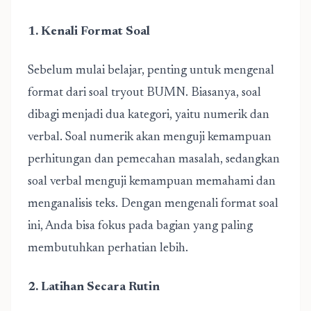
1. Kenali Format Soal
Sebelum mulai belajar, penting untuk mengenal
format dari soal tryout BUMN. Biasanya, soal
dibagi menjadi dua kategori, yaitu numerik dan
verbal. Soal numerik akan menguji kemampuan
perhitungan dan pemecahan masalah, sedangkan
soal verbal menguji kemampuan memahami dan
menganalisis teks. Dengan mengenali format soal
ini, Anda bisa fokus pada bagian yang paling
membutuhkan perhatian lebih.
2. Latihan Secara Rutin