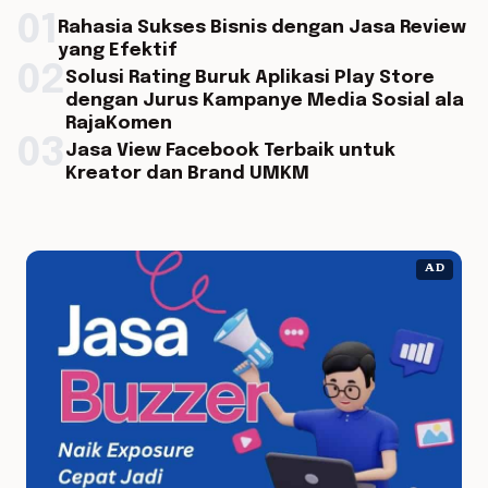
01
Rahasia Sukses Bisnis dengan Jasa Review
yang Efektif
02
Solusi Rating Buruk Aplikasi Play Store
dengan Jurus Kampanye Media Sosial ala
RajaKomen
03
Jasa View Facebook Terbaik untuk
Kreator dan Brand UMKM
AD