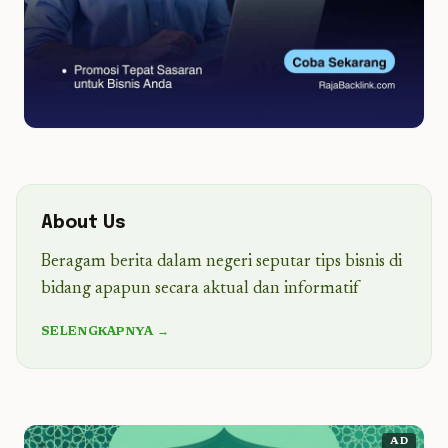
About Us
Beragam berita dalam negeri seputar tips bisnis di
bidang apapun secara aktual dan informatif
SELENGKAPNYA →
AD