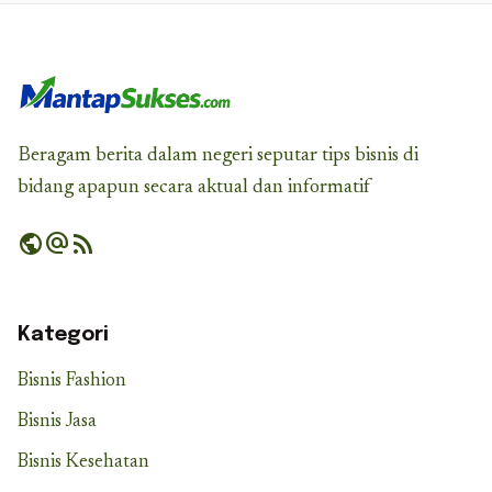
Beragam berita dalam negeri seputar tips bisnis di
bidang apapun secara aktual dan informatif
public
alternate_email
rss_feed
Kategori
Bisnis Fashion
Bisnis Jasa
Bisnis Kesehatan