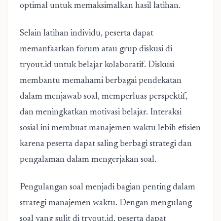
optimal untuk memaksimalkan hasil latihan.
Selain latihan individu, peserta dapat
memanfaatkan forum atau grup diskusi di
tryout.id untuk belajar kolaboratif. Diskusi
membantu memahami berbagai pendekatan
dalam menjawab soal, memperluas perspektif,
dan meningkatkan motivasi belajar. Interaksi
sosial ini membuat manajemen waktu lebih efisien
karena peserta dapat saling berbagi strategi dan
pengalaman dalam mengerjakan soal.
Pengulangan soal menjadi bagian penting dalam
strategi manajemen waktu. Dengan mengulang
soal yang sulit di tryout.id, peserta dapat