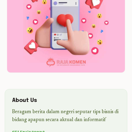
About Us
Beragam berita dalam negeri seputar tips bisnis di
bidang apapun secara aktual dan informatif