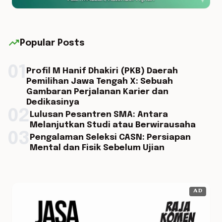
trending_up
Popular Posts
01
Profil M Hanif Dhakiri (PKB) Daerah
Pemilihan Jawa Tengah X: Sebuah
Gambaran Perjalanan Karier dan
Dedikasinya
02
Lulusan Pesantren SMA: Antara
Melanjutkan Studi atau Berwirausaha
03
Pengalaman Seleksi CASN: Persiapan
Mental dan Fisik Sebelum Ujian
AD