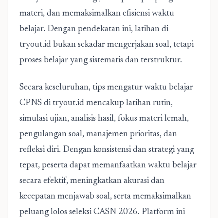
materi, dan memaksimalkan efisiensi waktu
belajar. Dengan pendekatan ini, latihan di
tryout.id bukan sekadar mengerjakan soal, tetapi
proses belajar yang sistematis dan terstruktur.
Secara keseluruhan, tips mengatur waktu belajar
CPNS
di tryout.id mencakup latihan rutin,
simulasi ujian, analisis hasil, fokus materi lemah,
pengulangan soal, manajemen prioritas, dan
refleksi diri. Dengan konsistensi dan strategi yang
tepat, peserta dapat memanfaatkan waktu belajar
secara efektif, meningkatkan akurasi dan
kecepatan menjawab soal, serta memaksimalkan
peluang lolos seleksi CASN 2026. Platform ini