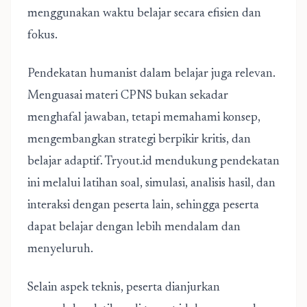
menggunakan waktu belajar secara efisien dan
fokus.
Pendekatan humanist dalam belajar juga relevan.
Menguasai materi CPNS bukan sekadar
menghafal jawaban, tetapi memahami konsep,
mengembangkan strategi berpikir kritis, dan
belajar adaptif.
Tryout.id
mendukung pendekatan
ini melalui latihan soal, simulasi, analisis hasil, dan
interaksi dengan peserta lain, sehingga peserta
dapat belajar dengan lebih mendalam dan
menyeluruh.
Selain aspek teknis, peserta dianjurkan