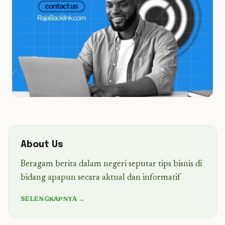
About Us
Beragam berita dalam negeri seputar tips bisnis di
bidang apapun secara aktual dan informatif
SELENGKAPNYA →