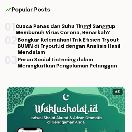
trending_up
Popular Posts
01
Cuaca Panas dan Suhu Tinggi Sanggup
Membunuh Virus Corona, Benarkah?
02
Bongkar Kelemahan! Trik Efisien Tryout
BUMN di Tryout.id dengan Analisis Hasil
Mendalam
03
Peran Social Listening dalam
Meningkatkan Pengalaman Pelanggan
AD