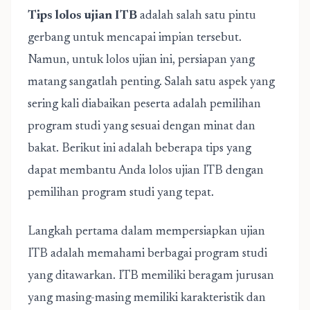
Tips lolos ujian ITB
adalah salah satu pintu
gerbang untuk mencapai impian tersebut.
Namun, untuk lolos ujian ini, persiapan yang
matang sangatlah penting. Salah satu aspek yang
sering kali diabaikan peserta adalah pemilihan
program studi yang sesuai dengan minat dan
bakat. Berikut ini adalah beberapa tips yang
dapat membantu Anda lolos ujian ITB dengan
pemilihan program studi yang tepat.
Langkah pertama dalam mempersiapkan ujian
ITB adalah memahami berbagai program studi
yang ditawarkan. ITB memiliki beragam jurusan
yang masing-masing memiliki karakteristik dan