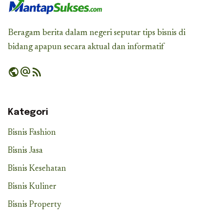
Beragam berita dalam negeri seputar tips bisnis di
bidang apapun secara aktual dan informatif
public
alternate_email
rss_feed
Kategori
Bisnis Fashion
Bisnis Jasa
Bisnis Kesehatan
Bisnis Kuliner
Bisnis Property