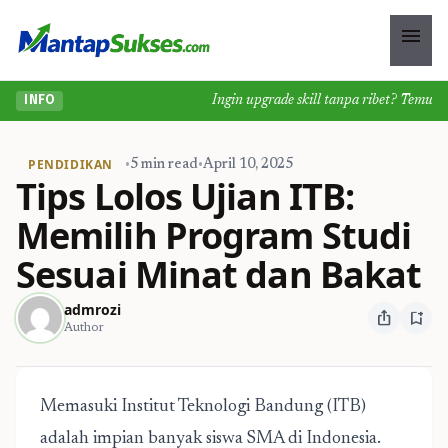
menu
Ingin upgrade skill tanpa ribet? Temukan ke
INFO
PENDIDIKAN
•
5 min read
•
April 10, 2025
Tips Lolos Ujian ITB:
Memilih Program Studi
Sesuai Minat dan Bakat
admrozi
ios_share
bookmark_add
Author
Memasuki Institut Teknologi Bandung (ITB)
adalah impian banyak siswa SMA di Indonesia.