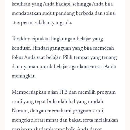
kesulitan yang Anda hadapi, sehingga Anda bisa
mendapatkan sudut pandang berbeda dan solusi
atas permasalahan yang ada.
Terakhir, ciptakan lingkungan belajar yang
kondusif. Hindari gangguan yang bisa memecah
fokus Anda saat belajar. Pilih tempat yang tenang
dan nyaman untuk belajar agar konsentrasi Anda
meningkat.
Mempersiapkan ujian ITB dan memilih program
studi yang tepat bukanlah hal yang mudah.
Namun, dengan memahami program studi,
mengeksplorasi minat dan bakat, serta melakukan
persiapan akademis yang baik, Anda dapat