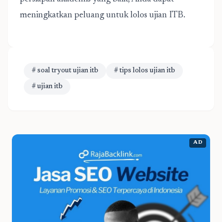
meningkatkan peluang untuk lolos ujian ITB.
# soal tryout ujian itb
# tips lolos ujian itb
# ujian itb
AD