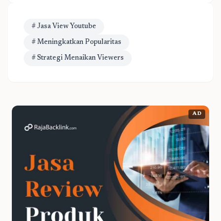
# Jasa View Youtube
# Meningkatkan Popularitas
# Strategi Menaikan Viewers
AD