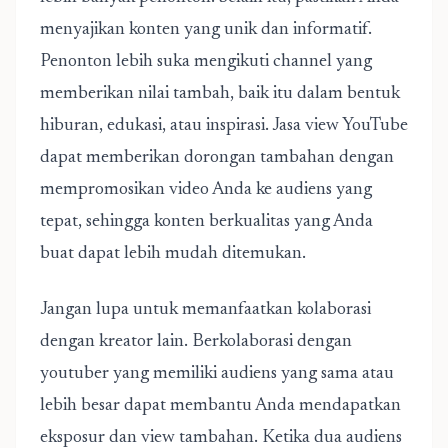
menyajikan konten yang unik dan informatif.
Penonton lebih suka mengikuti channel yang
memberikan nilai tambah, baik itu dalam bentuk
hiburan, edukasi, atau inspirasi. Jasa view YouTube
dapat memberikan dorongan tambahan dengan
mempromosikan video Anda ke audiens yang
tepat, sehingga konten berkualitas yang Anda
buat dapat lebih mudah ditemukan.
Jangan lupa untuk memanfaatkan kolaborasi
dengan kreator lain. Berkolaborasi dengan
youtuber yang memiliki audiens yang sama atau
lebih besar dapat membantu Anda mendapatkan
eksposur dan view tambahan. Ketika dua audiens