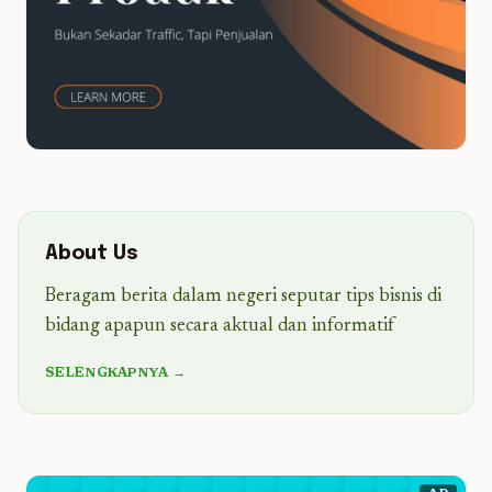
About Us
Beragam berita dalam negeri seputar tips bisnis di
bidang apapun secara aktual dan informatif
SELENGKAPNYA →