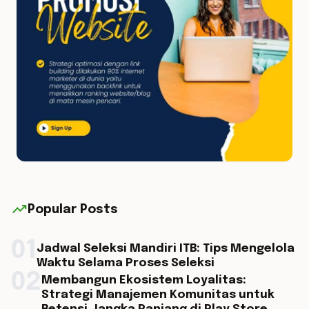
trending_up
Popular Posts
01
Jadwal Seleksi Mandiri ITB: Tips Mengelola
Waktu Selama Proses Seleksi
02
Membangun Ekosistem Loyalitas:
Strategi Manajemen Komunitas untuk