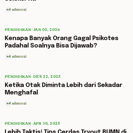
admrozi
ad
PENDIDIKAN
•
JAN 02, 2026
5 min read
Kenapa Banyak Orang Gagal Psikotes
Padahal Soalnya Bisa Dijawab?
admrozi
ad
PENDIDIKAN
•
DES 22, 2025
5 min read
Ketika Otak Diminta Lebih dari Sekadar
Menghafal
admrozi
ad
PENDIDIKAN
•
APR 30, 2025
5 min read
Lebih Taktis! Tips Cerdas Tryout BUMN di