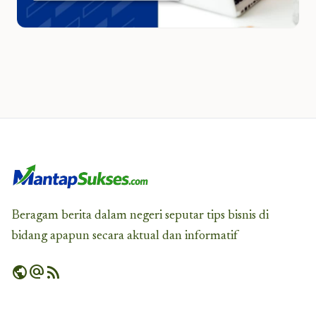
Beragam berita dalam negeri seputar tips bisnis di
bidang apapun secara aktual dan informatif
public
alternate_email
rss_feed