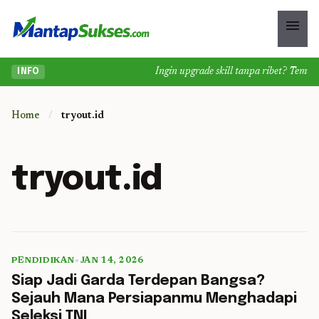
menu
Ingin upgrade skill tanpa ribet? Temukan 
INFO
Home
/
tryout.id
tryout.id
PENDIDIKAN
•
JAN 14, 2026
5 min read
Siap Jadi Garda Terdepan Bangsa?
Sejauh Mana Persiapanmu Menghadapi
Seleksi TNI