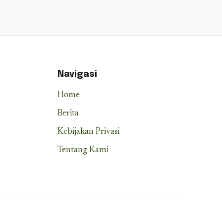
Navigasi
Home
Berita
Kebijakan Privasi
Tentang Kami