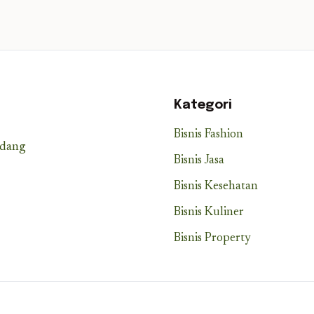
Kategori
Bisnis Fashion
idang
Bisnis Jasa
Bisnis Kesehatan
Bisnis Kuliner
Bisnis Property