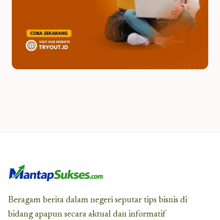
Beragam berita dalam negeri seputar tips bisnis di
bidang apapun secara aktual dan informatif