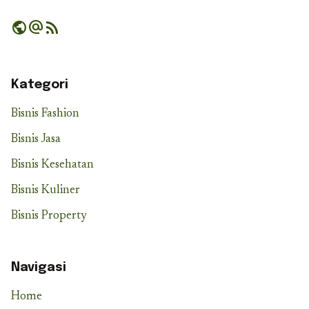
public
alternate_email
rss_feed
Kategori
Bisnis Fashion
Bisnis Jasa
Bisnis Kesehatan
Bisnis Kuliner
Bisnis Property
Navigasi
Home