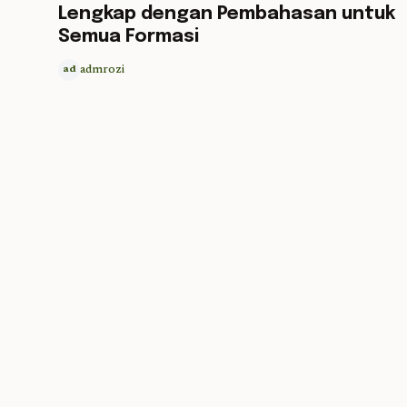
Lengkap dengan Pembahasan untuk
Semua Formasi
admrozi
ad