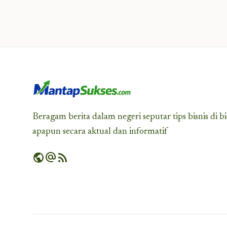
Beragam berita dalam negeri seputar tips bisnis di b
apapun secara aktual dan informatif
public
alternate_email
rss_feed