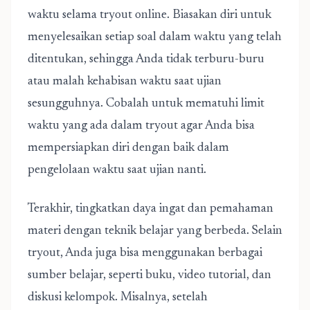
waktu selama tryout online. Biasakan diri untuk
menyelesaikan setiap soal dalam waktu yang telah
ditentukan, sehingga Anda tidak terburu-buru
atau malah kehabisan waktu saat ujian
sesungguhnya. Cobalah untuk mematuhi limit
waktu yang ada dalam tryout agar Anda bisa
mempersiapkan diri dengan baik dalam
pengelolaan waktu saat ujian nanti.
Terakhir, tingkatkan daya ingat dan pemahaman
materi dengan teknik belajar yang berbeda. Selain
tryout, Anda juga bisa menggunakan berbagai
sumber belajar, seperti buku, video tutorial, dan
diskusi kelompok. Misalnya, setelah