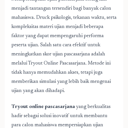
menjadi tantangan tersendiri bagi banyak calon
mahasiswa. Druck psikologis, tekanan waktu, serta
kompleksitas materi ujian menjadi beberapa
faktor yang dapat mempengaruhi performa
peserta ujian. Salah satu cara efektif untuk
meningkatkan skor ujian pascasarjana adalah
melalui Tryout Online Pascasarjana. Metode ini
tidak hanya memudahkan akses, tetapi juga
memberikan simulasi yang lebih baik mengenai
ujian yang akan dihadapi.
Tryout online pascasarjana
yang berkualitas
hadir sebagai solusi inovatif untuk membantu
para calon mahasiswa mempersiapkan ujian