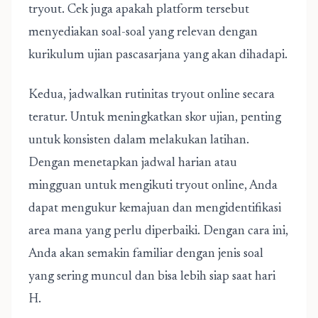
tryout. Cek juga apakah platform tersebut
menyediakan soal-soal yang relevan dengan
kurikulum ujian pascasarjana yang akan dihadapi.
Kedua, jadwalkan rutinitas tryout online secara
teratur. Untuk meningkatkan skor ujian, penting
untuk konsisten dalam melakukan latihan.
Dengan menetapkan jadwal harian atau
mingguan untuk mengikuti tryout online, Anda
dapat mengukur kemajuan dan mengidentifikasi
area mana yang perlu diperbaiki. Dengan cara ini,
Anda akan semakin familiar dengan jenis soal
yang sering muncul dan bisa lebih siap saat hari
H.