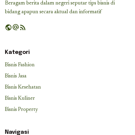
Beragam berita dalam negeri seputar tips bisnis di
bidang apapun secara aktual dan informatif
public
alternate_email
rss_feed
Kategori
Bisnis Fashion
Bisnis Jasa
Bisnis Kesehatan
Bisnis Kuliner
Bisnis Property
Navigasi