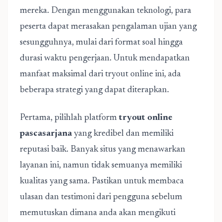
mereka. Dengan menggunakan teknologi, para
peserta dapat merasakan pengalaman ujian yang
sesungguhnya, mulai dari format soal hingga
durasi waktu pengerjaan. Untuk mendapatkan
manfaat maksimal dari tryout online ini, ada
beberapa strategi yang dapat diterapkan.
Pertama, pilihlah platform
tryout online
pascasarjana
yang kredibel dan memiliki
reputasi baik. Banyak situs yang menawarkan
layanan ini, namun tidak semuanya memiliki
kualitas yang sama. Pastikan untuk membaca
ulasan dan testimoni dari pengguna sebelum
memutuskan dimana anda akan mengikuti