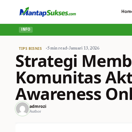
Hom
INFO
TIPS BISNIS
•
5 min read
•
Januari 13, 2026
Strategi Mem
Komunitas Akt
Awareness Onl
admrozi
Author