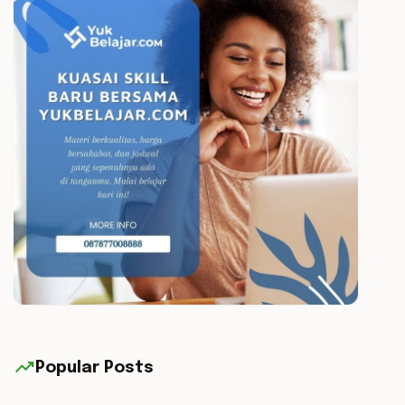
trending_up
Popular Posts