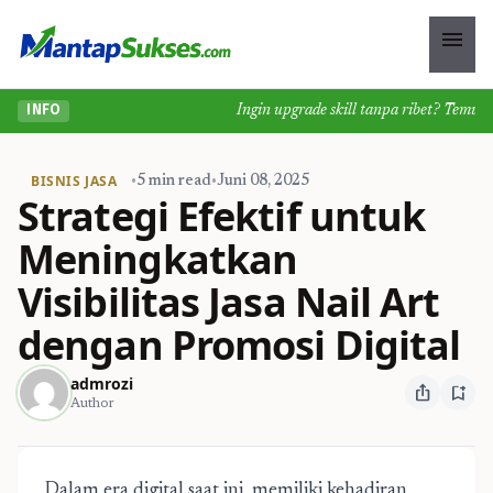
menu
Ingin upgrade skill tanpa ribet? Temukan k
INFO
BISNIS JASA
•
5 min read
•
Juni 08, 2025
Strategi Efektif untuk
Meningkatkan
Visibilitas Jasa Nail Art
dengan Promosi Digital
admrozi
ios_share
bookmark_add
Author
Dalam era digital saat ini, memiliki kehadiran