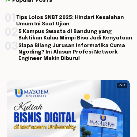
trending_up
Popular Posts
01
Tips Lolos SNBT 2025: Hindari Kesalahan
Umum Ini Saat Ujian
02
5 Kampus Swasta di Bandung yang
Buktikan Kalau Mimpi Bisa Jadi Kenyataan
03
Siapa Bilang Jurusan Informatika Cuma
Ngoding? Ini Alasan Profesi Network
Engineer Makin Diburu!
AD