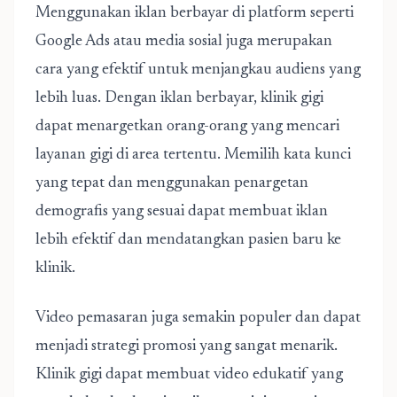
Menggunakan iklan berbayar di platform seperti
Google Ads atau media sosial juga merupakan
cara yang efektif untuk menjangkau audiens yang
lebih luas. Dengan iklan berbayar, klinik gigi
dapat menargetkan orang-orang yang mencari
layanan gigi di area tertentu. Memilih kata kunci
yang tepat dan menggunakan penargetan
demografis yang sesuai dapat membuat iklan
lebih efektif dan mendatangkan pasien baru ke
klinik.
Video pemasaran juga semakin populer dan dapat
menjadi strategi promosi yang sangat menarik.
Klinik gigi dapat membuat video edukatif yang