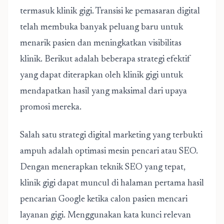
termasuk klinik gigi. Transisi ke pemasaran digital
telah membuka banyak peluang baru untuk
menarik pasien dan meningkatkan visibilitas
klinik. Berikut adalah beberapa strategi efektif
yang dapat diterapkan oleh klinik gigi untuk
mendapatkan hasil yang maksimal dari upaya
promosi mereka.
Salah satu strategi digital marketing yang terbukti
ampuh adalah optimasi mesin pencari atau SEO.
Dengan menerapkan teknik SEO yang tepat,
klinik gigi dapat muncul di halaman pertama hasil
pencarian Google ketika calon pasien mencari
layanan gigi. Menggunakan kata kunci relevan