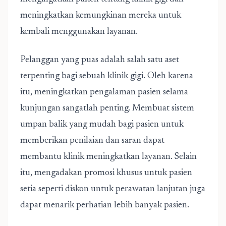
meningkatkan kemungkinan mereka untuk
kembali menggunakan layanan.
Pelanggan yang puas adalah salah satu aset
terpenting bagi sebuah klinik gigi. Oleh karena
itu, meningkatkan pengalaman pasien selama
kunjungan sangatlah penting. Membuat sistem
umpan balik yang mudah bagi pasien untuk
memberikan penilaian dan saran dapat
membantu klinik meningkatkan layanan. Selain
itu, mengadakan promosi khusus untuk pasien
setia seperti diskon untuk perawatan lanjutan juga
dapat menarik perhatian lebih banyak pasien.