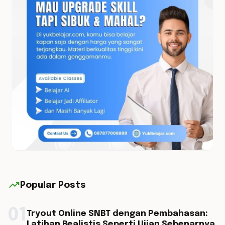
trending_up
Popular Posts
01
Tryout Online SNBT dengan Pembahasan:
Latihan Realistis Seperti Ujian Sebenarnya