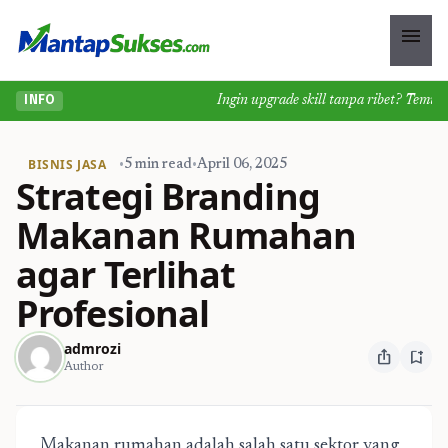
menu
Ingin upgrade skill tanpa ribet? Temukan k
INFO
BISNIS JASA
•
5 min read
•
April 06, 2025
Strategi Branding
Makanan Rumahan
agar Terlihat
Profesional
admrozi
ios_share
bookmark_add
Author
Makanan rumahan adalah salah satu sektor yang