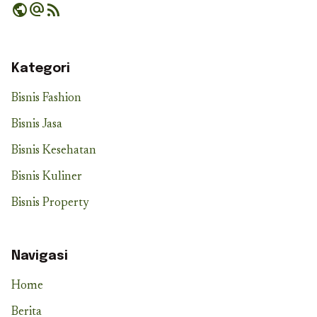
public
alternate_email
rss_feed
Kategori
Bisnis Fashion
Bisnis Jasa
Bisnis Kesehatan
Bisnis Kuliner
Bisnis Property
Navigasi
Home
Berita