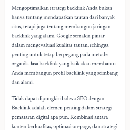
Mengoptimalkan strategi backlink Anda bukan
hanya tentang mendapatkan tautan dari banyak
situs, tetapi juga tentang membangun jaringan
backlink yang alami. Google semakin pintar
dalam mengevaluasi kualitas tautan, sehingga
penting untuk tetap berpegang pada metode
organik. Jasa backlink yang baik akan membantu
Anda membangun profil backlink yang seimbang
dan alami.
Tidak dapat dipungkiri bahwa SEO dengan
Backlink adalah elemen penting dalam strategi
pemasaran digital apa pun. Kombinasi antara
konten berkualitas, optimasi on-page, dan strategi