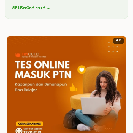
SELENGKAPNYA →
AD