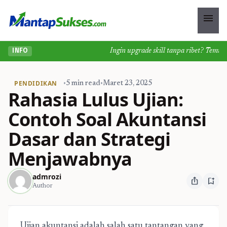
menu
Ingin upgrade skill tanpa ribet? Temukan k
INFO
PENDIDIKAN
•
5 min read
•
Maret 23, 2025
Rahasia Lulus Ujian:
Contoh Soal Akuntansi
Dasar dan Strategi
Menjawabnya
admrozi
ios_share
bookmark_add
Author
Ujian akuntansi adalah salah satu tantangan yang