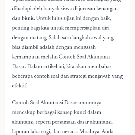
dihadapi oleh banyak siswa di jurusan keuangan
dan bisnis. Untuk lulus ujian ini dengan baik,
penting bagi kita untuk mempersiapkan diri
dengan matang. Salah satu langkah awal yang
bisa diambil adalah dengan mengasah
kemampuan melalui Contoh Soal Akuntansi
Dasar. Dalam artikel ini, kita akan membahas
beberapa contoh soal dan strategi menjawab yang
efektif.
Contoh Soal Akuntansi Dasar
umumnya
mencakup berbagai konsep kunci dalam
akuntansi, seperti persamaan dasar akuntansi,
laporan laba rugi, dan neraca. Misalnya, Anda