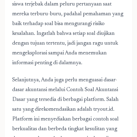
siswa terjebak dalam peluru pertanyaan saat
mereka terburu-buru, padahal pemahaman yang
baik terhadap soal bisa mengurangi risiko
kesalahan. Ingatlah bahwa setiap soal diujikan
dengan tujuan tertentu, jadi jangan ragu untuk
mengeksplorasi sampai Anda menemukan
informasi penting di dalamnya.
Selanjutnya, Anda juga perlu menguasai dasar-
dasar akuntansi melalui Contoh Soal Akuntansi
Dasar yang tersedia di berbagai platform. Salah
satu yang direkomendasikan adalah
tryout.id
.
Platform ini menyediakan berbagai contoh soal
berkualitas dan berbeda tingkat kesulitan yang