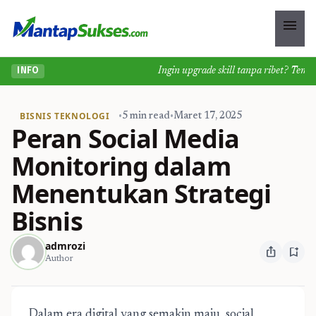
menu
Ingin upgrade skill tanpa ribet? Temukan 
INFO
BISNIS TEKNOLOGI
•
5 min read
•
Maret 17, 2025
Peran Social Media
Monitoring dalam
Menentukan Strategi
Bisnis
admrozi
ios_share
bookmark_add
Author
Dalam era digital yang semakin maju, social