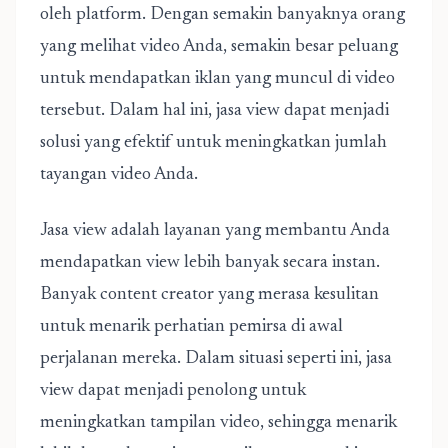
oleh platform. Dengan semakin banyaknya orang
yang melihat video Anda, semakin besar peluang
untuk mendapatkan iklan yang muncul di video
tersebut. Dalam hal ini, jasa view dapat menjadi
solusi yang efektif untuk meningkatkan jumlah
tayangan video Anda.
Jasa view adalah layanan yang membantu Anda
mendapatkan view lebih banyak secara instan.
Banyak content creator yang merasa kesulitan
untuk menarik perhatian pemirsa di awal
perjalanan mereka. Dalam situasi seperti ini, jasa
view dapat menjadi penolong untuk
meningkatkan tampilan video, sehingga menarik