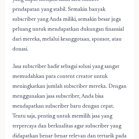
pendapatan yang stabil. Semakin banyak
subscriber yang Anda miliki, semakin besar juga
peluang untuk mendapatkan dukungan finansial
dari mereka, melalui keanggotaan, sponsor, atau
donasi.
Jasa subscriber hadir sebagai solusi yang sangat
memudahkan para content creator untuk
meningkatkan jumlah subscriber mereka. Dengan
menggunakan jasa subscriber, Anda bisa
mendapatkan subscriber baru dengan cepat.
Tentu saja, penting untuk memilih jasa yang
terpercaya dan berkualitas agar subscriber yang
didapatkan benar-benar relevan dan tertarik pada