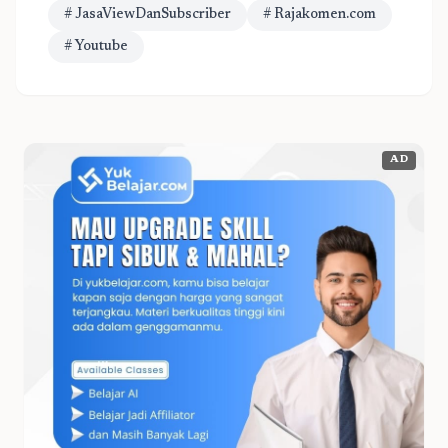
# JasaViewDanSubscriber
# Rajakomen.com
# Youtube
AD