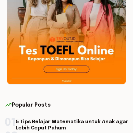
trending_up
Popular Posts
01
5 Tips Belajar Matematika untuk Anak agar
Lebih Cepat Paham