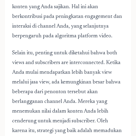
konten yang Anda sajikan. Hal ini akan
berkontribusi pada peningkatan engagement dan
interaksi di channel Anda, yang selanjutnya
berpengaruh pada algoritma platform video.
Selain itu, penting untuk diketahui bahwa both
views and subscribers are interconnected. Ketika
Anda mulai mendapatkan lebih banyak view
melalui jasa view, ada kemungkinan besar bahwa
beberapa dari penonton tersebut akan
berlangganan channel Anda. Mereka yang
menemukan nilai dalam konten Anda lebih
cenderung untuk menjadi subscriber. Oleh
karena itu, strategi yang baik adalah memadukan