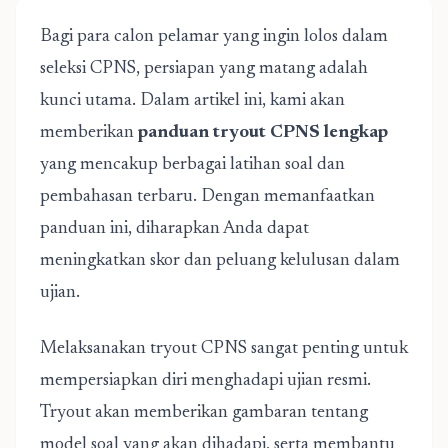
Bagi para calon pelamar yang ingin lolos dalam
seleksi CPNS, persiapan yang matang adalah
kunci utama. Dalam artikel ini, kami akan
memberikan
panduan tryout CPNS lengkap
yang mencakup berbagai latihan soal dan
pembahasan terbaru. Dengan memanfaatkan
panduan ini, diharapkan Anda dapat
meningkatkan skor dan peluang kelulusan dalam
ujian.
Melaksanakan tryout CPNS sangat penting untuk
mempersiapkan diri menghadapi ujian resmi.
Tryout akan memberikan gambaran tentang
model soal yang akan dihadapi, serta membantu