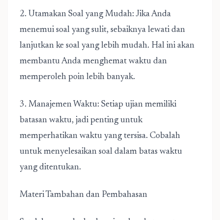
2. Utamakan Soal yang Mudah: Jika Anda
menemui soal yang sulit, sebaiknya lewati dan
lanjutkan ke soal yang lebih mudah. Hal ini akan
membantu Anda menghemat waktu dan
memperoleh poin lebih banyak.
3. Manajemen Waktu: Setiap ujian memiliki
batasan waktu, jadi penting untuk
memperhatikan waktu yang tersisa. Cobalah
untuk menyelesaikan soal dalam batas waktu
yang ditentukan.
Materi Tambahan dan Pembahasan