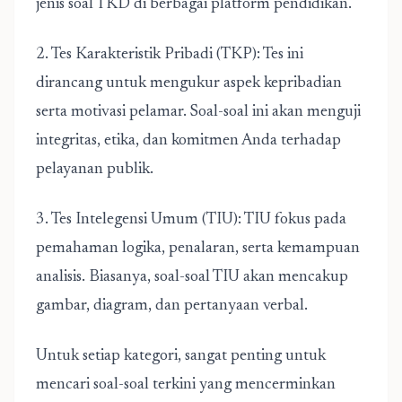
jenis soal TKD di berbagai platform pendidikan.
2. Tes Karakteristik Pribadi (TKP): Tes ini
dirancang untuk mengukur aspek kepribadian
serta motivasi pelamar. Soal-soal ini akan menguji
integritas, etika, dan komitmen Anda terhadap
pelayanan publik.
3. Tes Intelegensi Umum (TIU): TIU fokus pada
pemahaman logika, penalaran, serta kemampuan
analisis. Biasanya, soal-soal TIU akan mencakup
gambar, diagram, dan pertanyaan verbal.
Untuk setiap kategori, sangat penting untuk
mencari soal-soal terkini yang mencerminkan