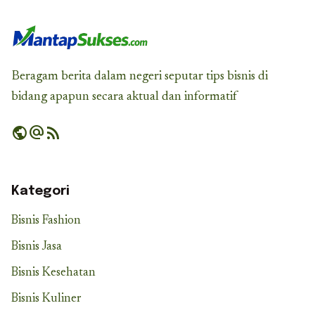
Beragam berita dalam negeri seputar tips bisnis di
bidang apapun secara aktual dan informatif
public
alternate_email
rss_feed
Kategori
Bisnis Fashion
Bisnis Jasa
Bisnis Kesehatan
Bisnis Kuliner