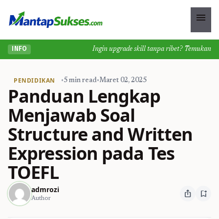
menu
Ingin upgrade skill tanpa ribet? Temukan kelas 
INFO
PENDIDIKAN
•
5 min read
•
Maret 02, 2025
Panduan Lengkap
Menjawab Soal
Structure and Written
Expression pada Tes
TOEFL
admrozi
ios_share
bookmark_add
Author