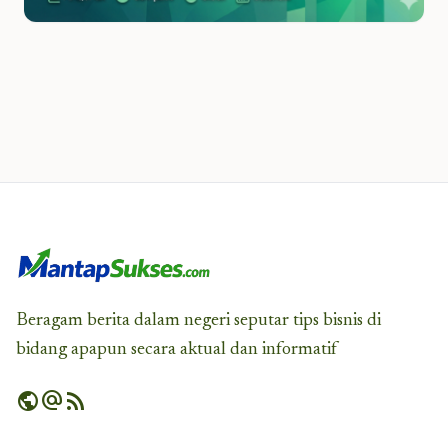
Beragam berita dalam negeri seputar tips bisnis di
bidang apapun secara aktual dan informatif
public
alternate_email
rss_feed