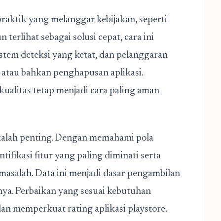
raktik yang melanggar kebijakan, seperti
terlihat sebagai solusi cepat, cara ini
sistem deteksi yang ketat, dan pelanggaran
s atau bahkan penghapusan aplikasi.
kualitas tetap menjadi cara paling aman
 kalah penting. Dengan memahami pola
ikasi fitur yang paling diminati serta
masalah. Data ini menjadi dasar pengambilan
ya. Perbaikan yang sesuai kebutuhan
 memperkuat rating aplikasi playstore.