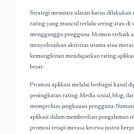
Strategi meminta ulasan harus dilakukan
rating yang muncul terlalu sering atau di 
mengganggu pengguna. Momen terbaik ada
menyelesaikan aktivitas utama atau merasa
kemungkinan mendapatkan rating aplikasi 
besar.
Promosi aplikasi melalui berbagai kanal di
peningkatan rating. Media sosial, blog, 
memperluas jangkauan pengguna. Namun, 
aplikasi dalam memberikan pengalaman te
promosi tetapi merasa kecewa justru berpo