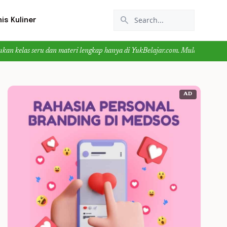
search
nis Kuliner
dan materi lengkap hanya di YukBelajar.com. Mulai langkah suksesmu hari ini
AD