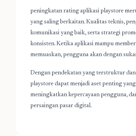
peningkatan
rating aplikasi playstore
meru
yang saling berkaitan. Kualitas teknis, 
komunikasi yang baik, serta strategi prom
konsisten. Ketika aplikasi mampu member
memuaskan, pengguna akan dengan sukarel
Dengan pendekatan yang terstruktur dan b
playstore dapat menjadi aset penting ya
meningkatkan kepercayaan pengguna, dan 
persaingan pasar digital.