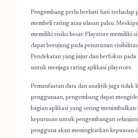
Pengembang perlu berhati-hati terhadap p
membeli rating atau ulasan palsu. Meskipun 
memiliki risiko besar. Playstore memiliki 
dapat berujung pada penurunan visibilita
Pendekatan yang jujur dan berfokus pada 
untuk menjaga rating aplikasi playstore.
Pemanfaatan data dan analitik juga tidak
penggunaan, pengembang dapat mengidentif
bagian aplikasi yang sering menimbulkan 
keputusan untuk pengembangan selanjutn
pengguna akan meningkatkan kepuasan dan