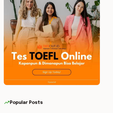
trending_up
Popular Posts