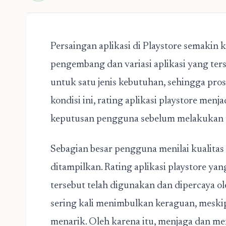
Persaingan aplikasi di Playstore semakin 
pengembang dan variasi aplikasi yang ters
untuk satu jenis kebutuhan, sehingga prose
kondisi ini,
rating aplikasi playstore
menjad
keputusan pengguna sebelum melakukan
Sebagian besar pengguna menilai kualitas 
ditampilkan. Rating aplikasi playstore ya
tersebut telah digunakan dan dipercaya ol
sering kali menimbulkan keraguan, meskip
menarik. Oleh karena itu, menjaga dan m