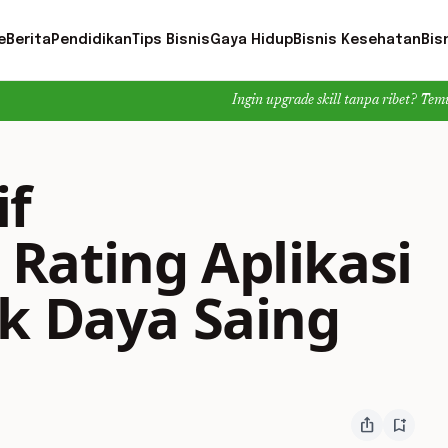
e
Berita
Pendidikan
Tips Bisnis
Gaya Hidup
Bisnis Kesehatan
Bis
Ingin upgrade skill tanpa ribet? Temukan kelas seru 
if
Rating Aplikasi
uk Daya Saing
ios_share
bookmark_add