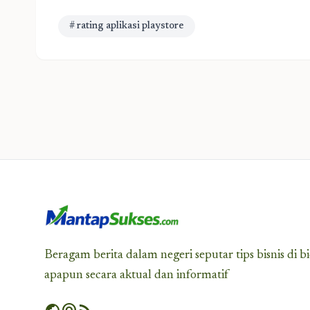
# rating aplikasi playstore
Beragam berita dalam negeri seputar tips bisnis di b
apapun secara aktual dan informatif