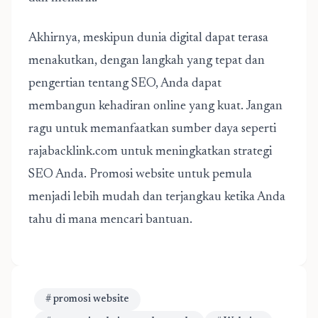
Akhirnya, meskipun dunia digital dapat terasa
menakutkan, dengan langkah yang tepat dan
pengertian tentang SEO, Anda dapat
membangun kehadiran online yang kuat. Jangan
ragu untuk memanfaatkan sumber daya seperti
rajabacklink.com untuk meningkatkan strategi
SEO Anda. Promosi website untuk pemula
menjadi lebih mudah dan terjangkau ketika Anda
tahu di mana mencari bantuan.
# promosi website