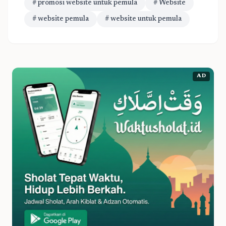
# promosi website untuk pemula
# Website
# website pemula
# website untuk pemula
AD