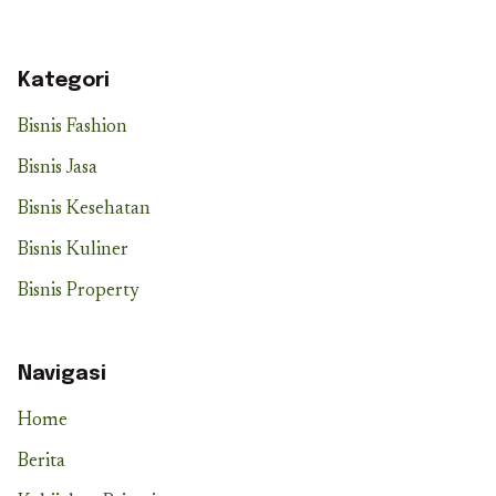
Kategori
Bisnis Fashion
Bisnis Jasa
Bisnis Kesehatan
Bisnis Kuliner
Bisnis Property
Navigasi
Home
Berita