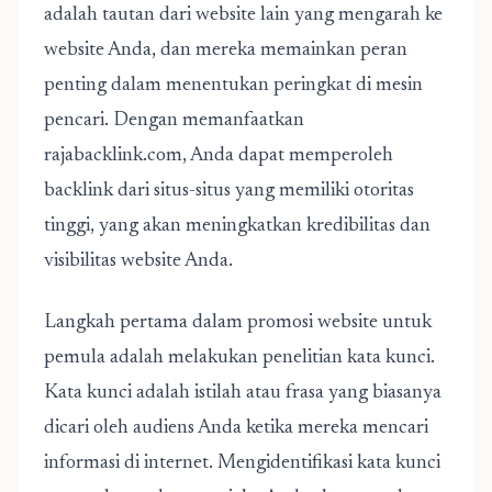
adalah tautan dari website lain yang mengarah ke
website Anda, dan mereka memainkan peran
penting dalam menentukan peringkat di mesin
pencari. Dengan memanfaatkan
rajabacklink.com, Anda dapat memperoleh
backlink dari situs-situs yang memiliki otoritas
tinggi, yang akan meningkatkan kredibilitas dan
visibilitas website Anda.
Langkah pertama dalam promosi website untuk
pemula adalah melakukan penelitian kata kunci.
Kata kunci adalah istilah atau frasa yang biasanya
dicari oleh audiens Anda ketika mereka mencari
informasi di internet. Mengidentifikasi kata kunci