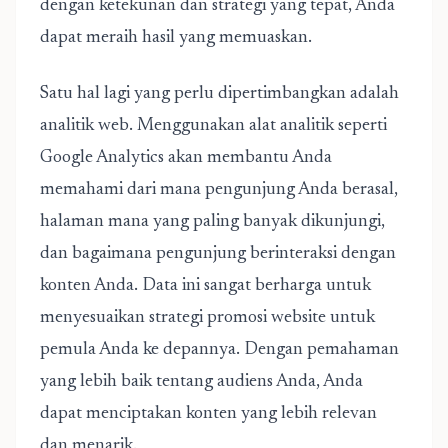
dengan ketekunan dan strategi yang tepat, Anda
dapat meraih hasil yang memuaskan.
Satu hal lagi yang perlu dipertimbangkan adalah
analitik web. Menggunakan alat analitik seperti
Google Analytics akan membantu Anda
memahami dari mana pengunjung Anda berasal,
halaman mana yang paling banyak dikunjungi,
dan bagaimana pengunjung berinteraksi dengan
konten Anda. Data ini sangat berharga untuk
menyesuaikan strategi promosi website untuk
pemula Anda ke depannya. Dengan pemahaman
yang lebih baik tentang audiens Anda, Anda
dapat menciptakan konten yang lebih relevan
dan menarik.