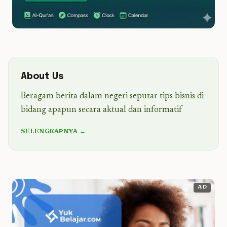
About Us
Beragam berita dalam negeri seputar tips bisnis di
bidang apapun secara aktual dan informatif
SELENGKAPNYA →
AD