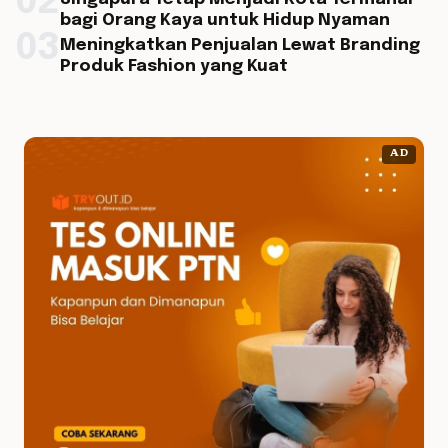
02
bagi Orang Kaya untuk Hidup Nyaman
03
Meningkatkan Penjualan Lewat Branding
Produk Fashion yang Kuat
AD