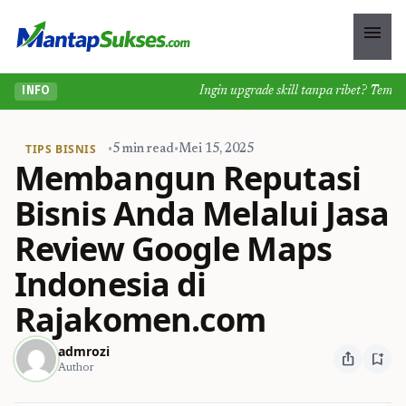
menu
Ingin upgrade skill tanpa ribet? Temukan k
INFO
TIPS BISNIS
•
5 min read
•
Mei 15, 2025
Membangun Reputasi
Bisnis Anda Melalui Jasa
Review Google Maps
Indonesia di
Rajakomen.com
admrozi
ios_share
bookmark_add
Author