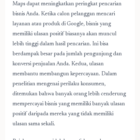
Maps dapat meningkatkan peringkat pencarian
bisnis Anda. Ketika calon pelanggan mencari
layanan atau produk di Google, bisnis yang
memiliki ulasan positif biasanya akan muncul
lebih tinggi dalam hasil pencarian. Ini bisa
berdampak besar pada jumlah pengunjung dan
konversi penjualan Anda. Kedua, ulasan
membantu membangun kepercayaan. Dalam
penelitian mengenai perilaku konsumen,
ditemukan bahwa banyak orang lebih cenderung
mempercayai bisnis yang memiliki banyak ulasan
positif daripada mereka yang tidak memiliki
ulasan sama sekali.