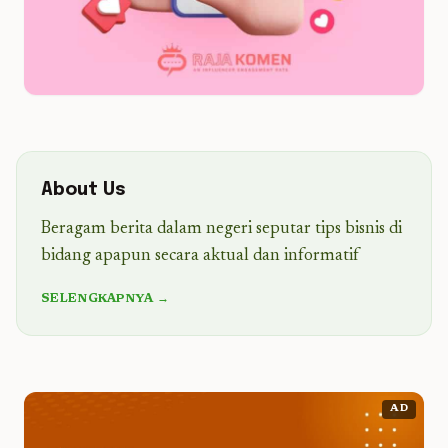
About Us
Beragam berita dalam negeri seputar tips bisnis di
bidang apapun secara aktual dan informatif
SELENGKAPNYA →
AD