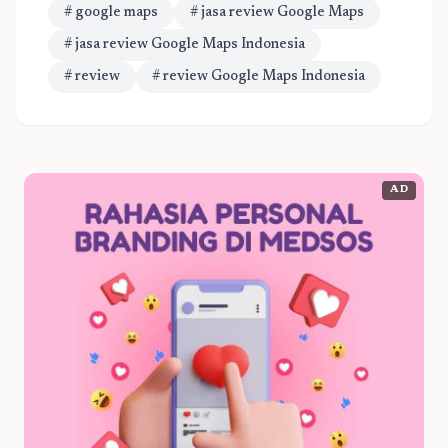
# google maps
# jasa review Google Maps
# jasa review Google Maps Indonesia
# review
# review Google Maps Indonesia
AD