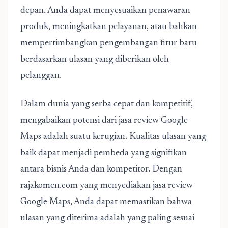
depan. Anda dapat menyesuaikan penawaran
produk, meningkatkan pelayanan, atau bahkan
mempertimbangkan pengembangan fitur baru
berdasarkan ulasan yang diberikan oleh
pelanggan.
Dalam dunia yang serba cepat dan kompetitif,
mengabaikan potensi dari jasa review Google
Maps adalah suatu kerugian. Kualitas ulasan yang
baik dapat menjadi pembeda yang signifikan
antara bisnis Anda dan kompetitor. Dengan
rajakomen.com yang menyediakan jasa review
Google Maps, Anda dapat memastikan bahwa
ulasan yang diterima adalah yang paling sesuai