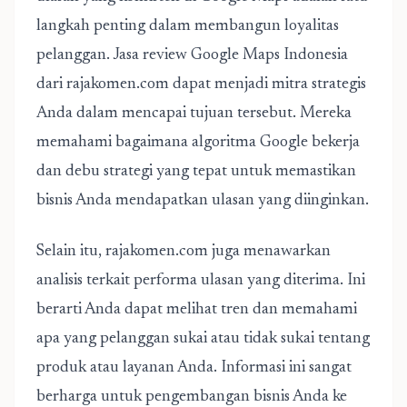
langkah penting dalam membangun loyalitas
pelanggan. Jasa review Google Maps Indonesia
dari rajakomen.com dapat menjadi mitra strategis
Anda dalam mencapai tujuan tersebut. Mereka
memahami bagaimana algoritma Google bekerja
dan debu strategi yang tepat untuk memastikan
bisnis Anda mendapatkan ulasan yang diinginkan.
Selain itu, rajakomen.com juga menawarkan
analisis terkait performa ulasan yang diterima. Ini
berarti Anda dapat melihat tren dan memahami
apa yang pelanggan sukai atau tidak sukai tentang
produk atau layanan Anda. Informasi ini sangat
berharga untuk pengembangan bisnis Anda ke