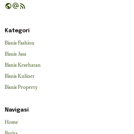
public
alternate_email
rss_feed
Kategori
Bisnis Fashion
Bisnis Jasa
Bisnis Kesehatan
Bisnis Kuliner
Bisnis Property
Navigasi
Home
Berita