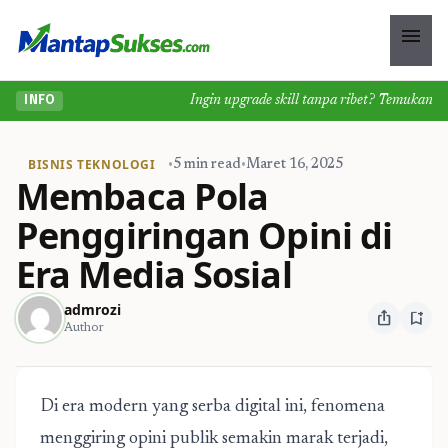
menu
Ingin upgrade skill tanpa ribet? Temukan kelas 
INFO
BISNIS TEKNOLOGI
•
5 min read
•
Maret 16, 2025
Membaca Pola
Penggiringan Opini di
Era Media Sosial
admrozi
ios_share
bookmark_add
Author
Di era modern yang serba digital ini, fenomena
menggiring opini publik semakin marak terjadi,