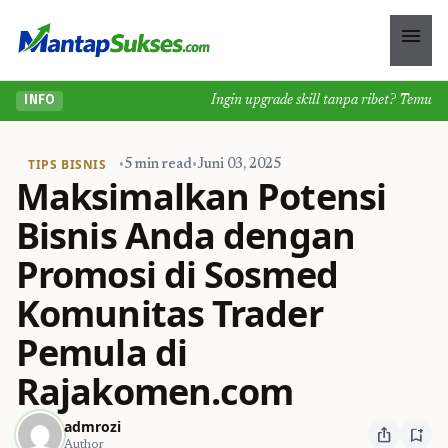
menu
Ingin upgrade skill tanpa ribet? Temukan ke
INFO
TIPS BISNIS
•
5 min read
•
Juni 03, 2025
Maksimalkan Potensi
Bisnis Anda dengan
Promosi di Sosmed
Komunitas Trader
Pemula di
Rajakomen.com
admrozi
ios_share
bookmark_add
Author