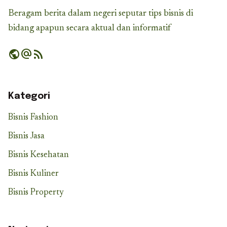
Beragam berita dalam negeri seputar tips bisnis di
bidang apapun secara aktual dan informatif
public
alternate_email
rss_feed
Kategori
Bisnis Fashion
Bisnis Jasa
Bisnis Kesehatan
Bisnis Kuliner
Bisnis Property