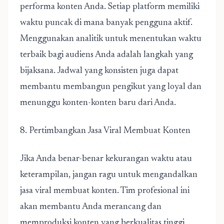
performa konten Anda. Setiap platform memiliki
waktu puncak di mana banyak pengguna aktif.
Menggunakan analitik untuk menentukan waktu
terbaik bagi audiens Anda adalah langkah yang
bijaksana. Jadwal yang konsisten juga dapat
membantu membangun pengikut yang loyal dan
menunggu konten-konten baru dari Anda.
8. Pertimbangkan Jasa Viral Membuat Konten
Jika Anda benar-benar kekurangan waktu atau
keterampilan, jangan ragu untuk mengandalkan
jasa viral membuat konten
. Tim profesional ini
akan membantu Anda merancang dan
memproduksi konten yang berkualitas tinggi,