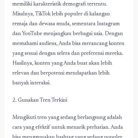
memiliki karakteristik demografi tertentu.
Misalnya, TikTok lebih populer di kalangan
remaja dan dewasa muda, sementara Instagram
dan YouTube menjangkau berbagai usia. Dengan
memahami audiens, Anda bisa merancang konten
yang sesuai dengan selera dan preferensi mereka.
Hasilnya, konten yang Anda buat akan lebih
relevan dan berpotensi mendapatkan lebih
banyak interaksi.
2. Gunakan Tren Terkini
Mengikuti tren yang sedang berlangsung adalah
cara yang efektif untuk menarik perhatian. Anda
bisa menggunakan hashtag yang sedang populer