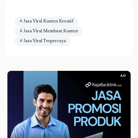
# Jasa Viral Konten Kreatif
# Jasa Viral Membuat Konten
# Jasa Viral Terpercaya
AD