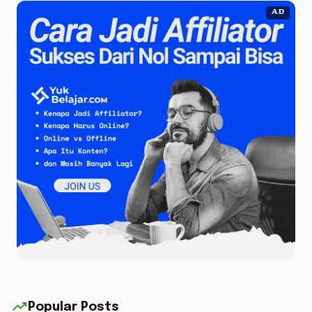
AD
trending_up
Popular Posts