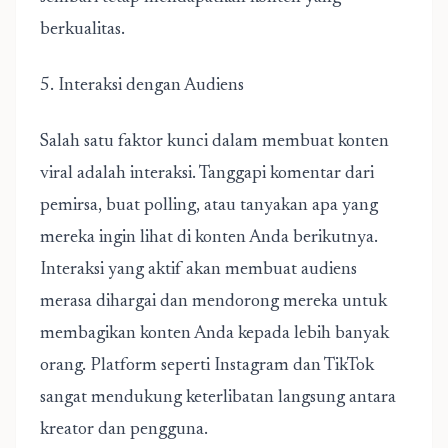
berkualitas.
5. Interaksi dengan Audiens
Salah satu faktor kunci dalam membuat konten
viral adalah interaksi. Tanggapi komentar dari
pemirsa, buat polling, atau tanyakan apa yang
mereka ingin lihat di konten Anda berikutnya.
Interaksi yang aktif akan membuat audiens
merasa dihargai dan mendorong mereka untuk
membagikan konten Anda kepada lebih banyak
orang. Platform seperti Instagram dan TikTok
sangat mendukung keterlibatan langsung antara
kreator dan pengguna.