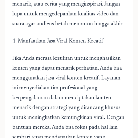
menarik, atau cerita yang menginspirasi. Jangan
lupa untuk mengedepankan kualitas video dan
suara agar audiens betah menonton hingga akhir.
4. Manfaatkan Jasa Viral Konten Kreatif
Jika Anda merasa kesulitan untuk menghasilkan
konten yang dapat menarik perhatian, Anda bisa
menggunakan
jasa viral konten kreatif
. Layanan
ini menyediakan tim profesional yang
berpengalaman dalam menciptakan konten
menarik dengan strategi yang dirancang khusus
untuk meningkatkan kemungkinan viral. Dengan
bantuan mereka, Anda bisa fokus pada hal lain
sembari tetap mendapatkan konten yang