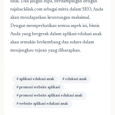
unik. Dan jangan lupa, berdampingan dengan
rajabacklink.com sebagai mitra dalam SEO, Anda
akan mendapatkan keuntungan maksimal.
Dengan memperhatikan semua aspek ini, bisnis
Anda yang bergerak dalam aplikasi edukasi anak
akan semakin berkembang dan sukses dalam
menjangkau tujuan yang diharapkan.
# aplikasi edukasi anak
# edukasi anak
# promosi website aplikasi
# promosi website aplikasi edukasi anak
# website aplikasi edukasi anak