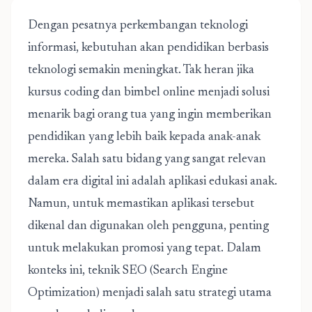
Dengan pesatnya perkembangan teknologi
informasi, kebutuhan akan pendidikan berbasis
teknologi semakin meningkat. Tak heran jika
kursus coding dan bimbel online menjadi solusi
menarik bagi orang tua yang ingin memberikan
pendidikan yang lebih baik kepada anak-anak
mereka. Salah satu bidang yang sangat relevan
dalam era digital ini adalah aplikasi edukasi anak.
Namun, untuk memastikan aplikasi tersebut
dikenal dan digunakan oleh pengguna, penting
untuk melakukan promosi yang tepat. Dalam
konteks ini, teknik SEO (Search Engine
Optimization) menjadi salah satu strategi utama