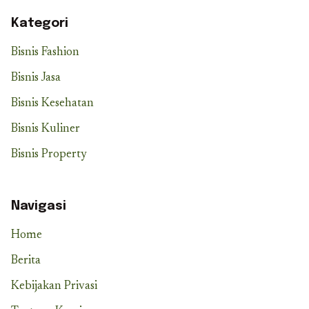
Kategori
Bisnis Fashion
Bisnis Jasa
Bisnis Kesehatan
Bisnis Kuliner
Bisnis Property
Navigasi
Home
Berita
Kebijakan Privasi