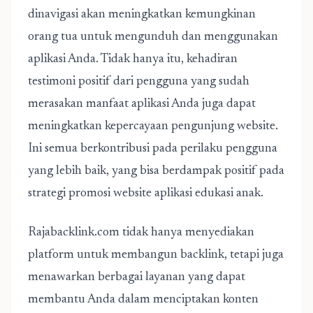
dinavigasi akan meningkatkan kemungkinan
orang tua untuk mengunduh dan menggunakan
aplikasi Anda. Tidak hanya itu, kehadiran
testimoni positif dari pengguna yang sudah
merasakan manfaat aplikasi Anda juga dapat
meningkatkan kepercayaan pengunjung website.
Ini semua berkontribusi pada perilaku pengguna
yang lebih baik, yang bisa berdampak positif pada
strategi promosi website aplikasi edukasi anak.
Rajabacklink.com tidak hanya menyediakan
platform untuk membangun backlink, tetapi juga
menawarkan berbagai layanan yang dapat
membantu Anda dalam menciptakan konten