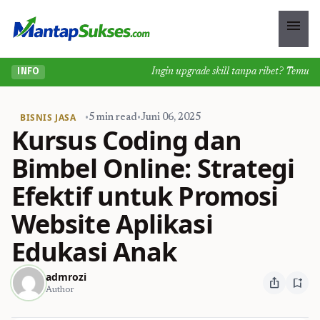
menu
Ingin upgrade skill tanpa ribet? Temukan ke
INFO
BISNIS JASA
•
5 min read
•
Juni 06, 2025
Kursus Coding dan
Bimbel Online: Strategi
Efektif untuk Promosi
Website Aplikasi
Edukasi Anak
admrozi
ios_share
bookmark_add
Author