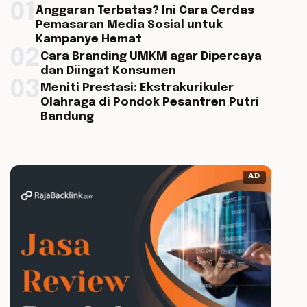
01
Anggaran Terbatas? Ini Cara Cerdas
Pemasaran Media Sosial untuk
Kampanye Hemat
02
Cara Branding UMKM agar Dipercaya
dan Diingat Konsumen
03
Meniti Prestasi: Ekstrakurikuler
Olahraga di Pondok Pesantren Putri
Bandung
AD