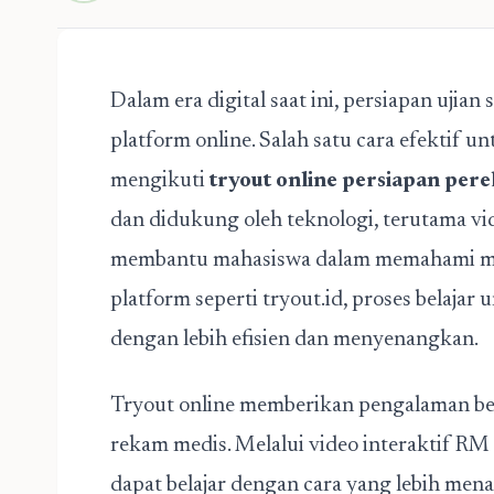
Dalam era digital saat ini, persiapan uji
platform online. Salah satu cara efektif 
mengikuti
tryout online persiapan per
dan didukung oleh teknologi, terutama vid
membantu mahasiswa dalam memahami ma
platform seperti tryout.id, proses belaja
dengan lebih efisien dan menyenangkan.
Tryout online memberikan pengalaman bela
rekam medis. Melalui video interaktif RM 
dapat belajar dengan cara yang lebih mena