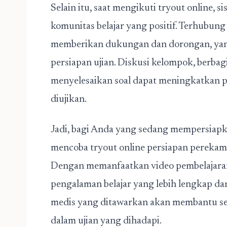
Selain itu, saat mengikuti tryout online,
komunitas belajar yang positif. Terhubun
memberikan dukungan dan dorongan, yang
persiapan ujian. Diskusi kelompok, berba
menyelesaikan soal dapat meningkatkan 
diujikan.
Jadi, bagi Anda yang sedang mempersiapka
mencoba tryout online persiapan perekam m
Dengan memanfaatkan video pembelajaran 
pengalaman belajar yang lebih lengkap d
medis yang ditawarkan akan membantu set
dalam ujian yang dihadapi.