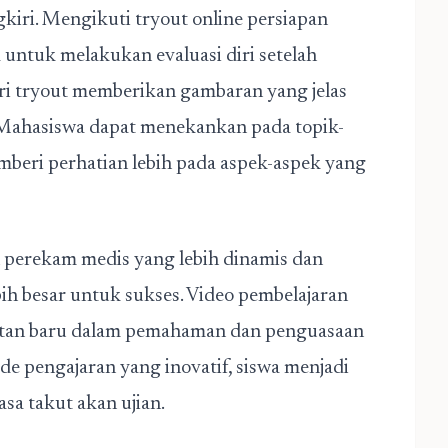
gkiri. Mengikuti tryout online persiapan
ntuk melakukan evaluasi diri setelah
dari tryout memberikan gambaran yang jelas
. Mahasiswa dapat menekankan pada topik-
mberi perhatian lebih pada aspek-aspek yang
n perekam medis yang lebih dinamis dan
bih besar untuk sukses. Video pembelajaran
katan baru dalam pemahaman dan penguasaan
e pengajaran yang inovatif, siswa menjadi
asa takut akan ujian.