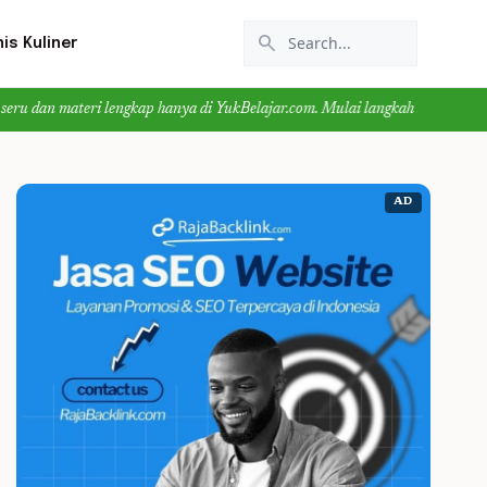
search
nis Kuliner
lengkap hanya di YukBelajar.com. Mulai langkah suksesmu hari ini! • Mau lul
AD