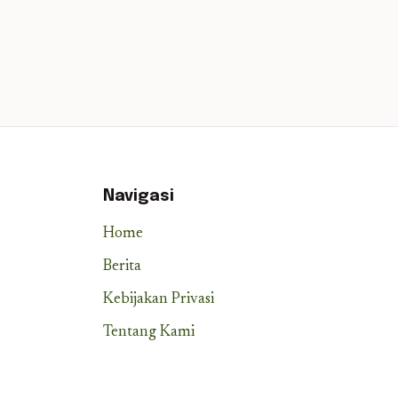
Navigasi
Home
Berita
Kebijakan Privasi
Tentang Kami