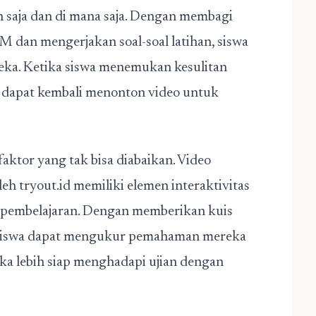
saja dan di mana saja. Dengan membagi
M dan mengerjakan soal-soal latihan, siswa
eka. Ketika siswa menemukan kesulitan
 dapat kembali menonton video untuk
aktor yang tak bisa diabaikan. Video
eh tryout.id memiliki elemen interaktivitas
m pembelajaran. Dengan memberikan kuis
o, siswa dapat mengukur pemahaman mereka
eka lebih siap menghadapi ujian dengan