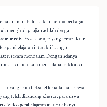
an semakin mudah dilakukan melalui berbagai
untuk menghadapi ujian adalah dengan
ekam medis
. Proses belajar yang terstruktur
eo pembelajaran interaktif, sangat
teri secara mendalam. Dengan adanya
r untuk ujian perekam medis dapat dilakukan
jar yang lebih fleksibel kepada mahasiswa
yang telah dirancang khusus, para siswa
rik. Video pembelajaran ini tidak hanya