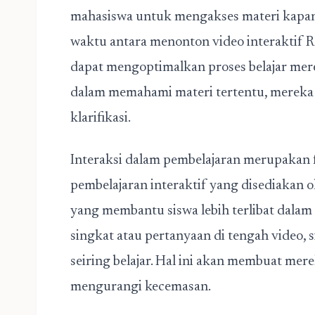
mahasiswa untuk mengakses materi kapan 
waktu antara menonton video interaktif R
dapat mengoptimalkan proses belajar mer
dalam memahami materi tertentu, mereka
klarifikasi.
Interaksi dalam pembelajaran merupakan f
pembelajaran interaktif yang disediakan ol
yang membantu siswa lebih terlibat dala
singkat atau pertanyaan di tengah vide
seiring belajar. Hal ini akan membuat mer
mengurangi kecemasan.