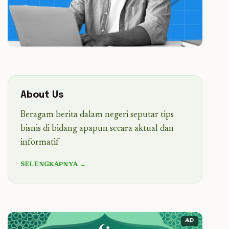
About Us
Beragam berita dalam negeri seputar tips
bisnis di bidang apapun secara aktual dan
informatif
SELENGKAPNYA →
AD