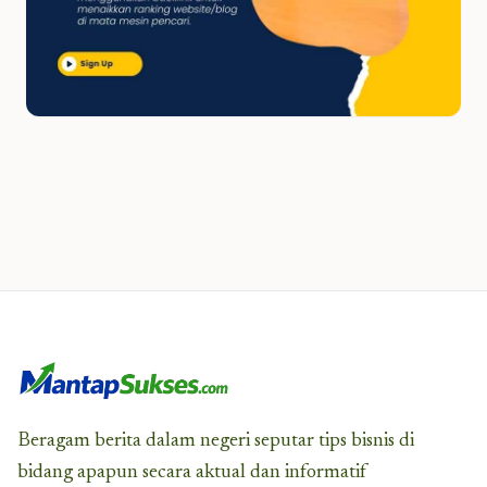
Beragam berita dalam negeri seputar tips bisnis di
bidang apapun secara aktual dan informatif