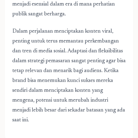
menjadi esensial dalam era di mana perhatian
publik sangat berharga.
Dalam perjalanan menciptakan konten viral,
penting untuk terus memantau perkembangan
dan tren di media sosial. Adaptasi dan fleksibilitas
dalam strategi pemasaran sangat penting agar bisa
tetap relevan dan menarik bagi audiens. Ketika
brand bisa menemukan kunci sukses mereka
sendiri dalam menciptakan konten yang
mengena, potensi untuk merubah industri
menjadi lebih besar dari sekadar batasan yang ada
saat ini.