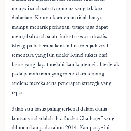
menjadi salah satu fenomena yang tak bisa
diabaikan. Konten-komten ini tidak hanya
mampu menarik perhatian, tetapi juga dapat
mengubah arah suatu industri secara drastis.
Mengapa beberapa konten bisa menjadi viral
sementara yang lain tidak? Kunci sukses dari
bisnis yang dapat
melahirkan konten viral
terletak
pada pemahaman yang mendalam tentang
audiens mereka serta penerapan strategis yang
tepat.
Salah satu kasus paling terkenal dalam dunia
konten viral adalah "Ice Bucket Challenge" yang
diluncurkan pada tahun 2014. Kampanye ini