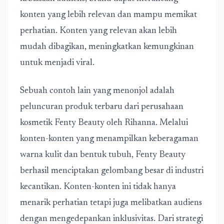
konten yang lebih relevan dan mampu memikat
perhatian. Konten yang relevan akan lebih
mudah dibagikan, meningkatkan kemungkinan
untuk menjadi viral.
Sebuah contoh lain yang menonjol adalah
peluncuran produk terbaru dari perusahaan
kosmetik Fenty Beauty oleh Rihanna. Melalui
konten-konten yang menampilkan keberagaman
warna kulit dan bentuk tubuh, Fenty Beauty
berhasil menciptakan gelombang besar di industri
kecantikan. Konten-konten ini tidak hanya
menarik perhatian tetapi juga melibatkan audiens
dengan mengedepankan inklusivitas. Dari strategi