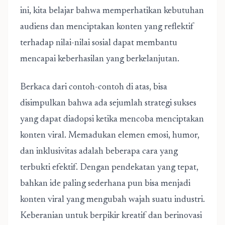
ini, kita belajar bahwa memperhatikan kebutuhan
audiens dan menciptakan konten yang reflektif
terhadap nilai-nilai sosial dapat membantu
mencapai keberhasilan yang berkelanjutan.
Berkaca dari contoh-contoh di atas, bisa
disimpulkan bahwa ada sejumlah strategi sukses
yang dapat diadopsi ketika mencoba menciptakan
konten viral. Memadukan elemen emosi, humor,
dan inklusivitas adalah beberapa cara yang
terbukti efektif. Dengan pendekatan yang tepat,
bahkan ide paling sederhana pun bisa menjadi
konten viral yang mengubah wajah suatu industri.
Keberanian untuk berpikir kreatif dan berinovasi