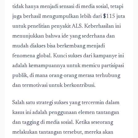
tidak hanya menjadi sensasi di media sosial, tetapi
juga berhasil mengumpulkan lebih dari $115 juta
untuk penelitian penyakit ALS. Keberhasilan ini
menunjukkan bahwa ide yang sederhana dan
mudah diakses bisa berkembang menjadi
fenomena global. Kunci sukses dari kampanye ini
adalah kemampuannya untuk memicu partisipasi
publik, di mana orang-orang merasa terhubung
dan termotivasi untuk berkontribusi.
Salah satu strategi sukses yang tercermin dalam
kasus ini adalah penggunaan elemen tantangan
dan tagging di media sosial. Ketika seseorang
melakukan tantangan tersebut, mereka akan