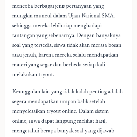
mencoba berbagai jenis pertanyaan yang
mungkin muncul dalam Ujian Nasional SMA,
sehingga mereka lebih siap menghadapi
tantangan yang sebenarnya. Dengan banyaknya
soal yang tersedia, siswa tidak akan merasa bosan
atau jenuh, karena mereka selalu mendapatkan
materi yang segar dan berbeda setiap kali
melakukan tryout.
Keunggulan lain yang tidak kalah penting adalah
segera mendapatkan umpan balik setelah
menyelesaikan tryout online. Dalam sistem
online, siswa dapat langsung melihat hasil,
mengetahui berapa banyak soal yang dijawab