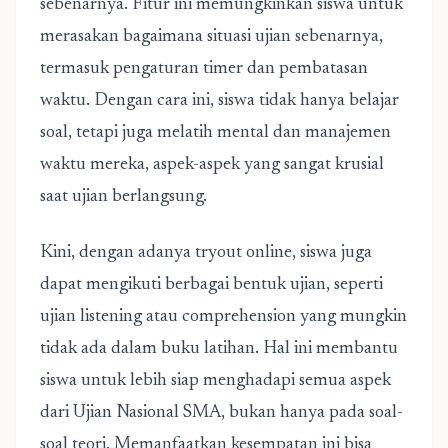
sebenarnya. Fitur ini memungkinkan siswa untuk
merasakan bagaimana situasi ujian sebenarnya,
termasuk pengaturan timer dan pembatasan
waktu. Dengan cara ini, siswa tidak hanya belajar
soal, tetapi juga melatih mental dan manajemen
waktu mereka, aspek-aspek yang sangat krusial
saat ujian berlangsung.
Kini, dengan adanya tryout online, siswa juga
dapat mengikuti berbagai bentuk ujian, seperti
ujian listening atau comprehension yang mungkin
tidak ada dalam buku latihan. Hal ini membantu
siswa untuk lebih siap menghadapi semua aspek
dari Ujian Nasional SMA, bukan hanya pada soal-
soal teori. Memanfaatkan kesempatan ini bisa