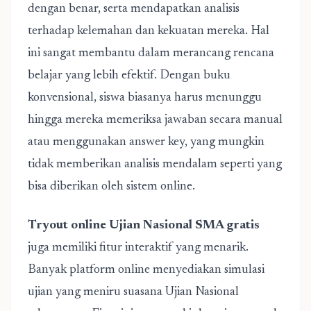
dengan benar, serta mendapatkan analisis
terhadap kelemahan dan kekuatan mereka. Hal
ini sangat membantu dalam merancang rencana
belajar yang lebih efektif. Dengan buku
konvensional, siswa biasanya harus menunggu
hingga mereka memeriksa jawaban secara manual
atau menggunakan answer key, yang mungkin
tidak memberikan analisis mendalam seperti yang
bisa diberikan oleh sistem online.
Tryout online Ujian Nasional SMA gratis
juga memiliki fitur interaktif yang menarik.
Banyak platform online menyediakan simulasi
ujian yang meniru suasana Ujian Nasional