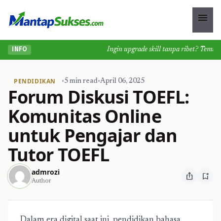
menu
Ingin upgrade skill tanpa ribet? Temukan k
INFO
PENDIDIKAN
•
5 min read
•
April 06, 2025
Forum Diskusi TOEFL:
Komunitas Online
untuk Pengajar dan
Tutor TOEFL
admrozi
ios_share
bookmark_add
Author
Dalam era digital saat ini, pendidikan bahasa