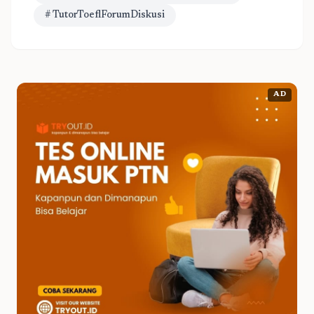
# TutorToeflForumDiskusi
AD