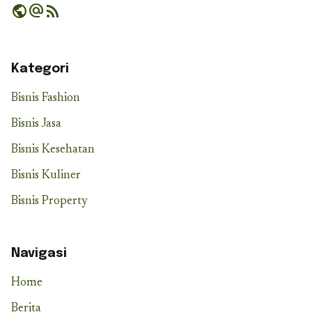
public
alternate_email
rss_feed
Kategori
Bisnis Fashion
Bisnis Jasa
Bisnis Kesehatan
Bisnis Kuliner
Bisnis Property
Navigasi
Home
Berita