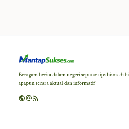
Beragam berita dalam negeri seputar tips bisnis di b
apapun secara aktual dan informatif
public
alternate_email
rss_feed