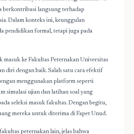
 berkontribusi langsung terhadap
ia. Dalam konteks ini, keunggulan
a pendidikan formal, tetapi juga pada
k masuk ke Fakultas Peternakan Universitas
diri dengan baik. Salah satu cara efektif
 dengan menggunakan platform seperti
m simulasi ujian dan latihan soal yang
ada seleksi masuk fakultas. Dengan begitu,
uang mereka untuk diterima di Fapet Unud.
kultas peternakan lain, jelas bahwa