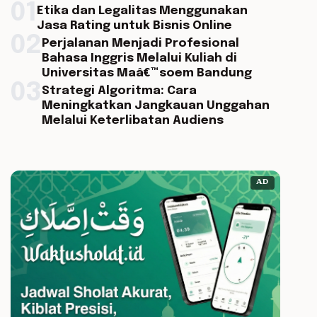
01
Etika dan Legalitas Menggunakan
Jasa Rating untuk Bisnis Online
02
Perjalanan Menjadi Profesional
Bahasa Inggris Melalui Kuliah di
Universitas Maâ€™soem Bandung
03
Strategi Algoritma: Cara
Meningkatkan Jangkauan Unggahan
Melalui Keterlibatan Audiens
AD