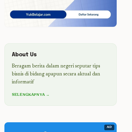
About Us
Beragam berita dalam negeri seputar tips
bisnis di bidang apapun secara aktual dan
informatif
SELENGKAPNYA →
AD