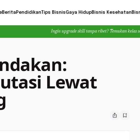
e
Berita
Pendidikan
Tips Bisnis
Gaya Hidup
Bisnis Kesehatan
Bis
Ingin upgrade skill tanpa ribet? Temukan kelas seru dan materi 
indakan:
utasi Lewat
g
ios_share
bookmark_add