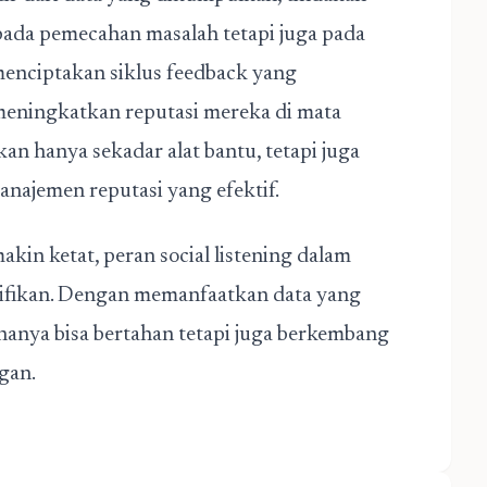
pada pemecahan masalah tetapi juga pada
 menciptakan siklus feedback yang
eningkatkan reputasi mereka di mata
ukan hanya sekadar alat bantu, tetapi juga
anajemen reputasi yang efektif.
akin ketat,
peran social listening dalam
nifikan. Dengan memanfaatkan data yang
k hanya bisa bertahan tetapi juga berkembang
gan.