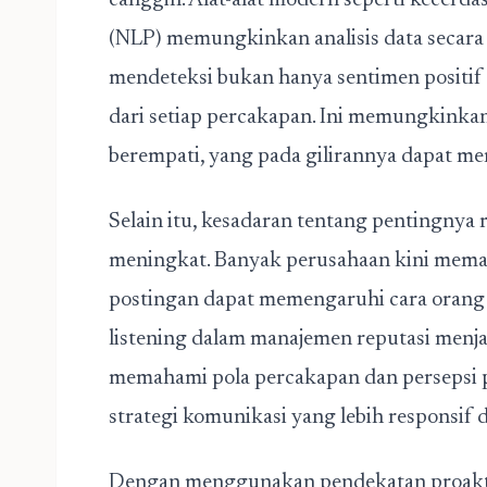
canggih. Alat-alat modern seperti kecerd
(NLP) memungkinkan analisis data secara o
mendeteksi bukan hanya sentimen positif 
dari setiap percakapan. Ini memungkinka
berempati, yang pada gilirannya dapat 
Selain itu, kesadaran tentang pentingnya 
meningkat. Banyak perusahaan kini memah
postingan dapat memengaruhi cara orang m
listening dalam manajemen reputasi menja
memahami pola percakapan dan persepsi 
strategi komunikasi yang lebih responsif d
Dengan menggunakan pendekatan proaktif