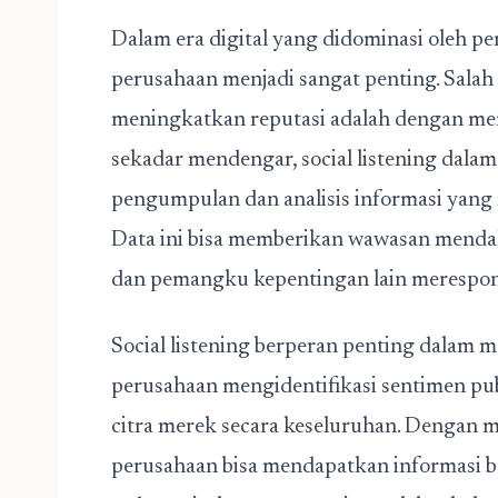
Dalam era digital yang didominasi oleh pe
perusahaan menjadi sangat penting. Salah
meningkatkan reputasi adalah dengan mema
sekadar mendengar, social listening dal
pengumpulan dan analisis informasi yang r
Data ini bisa memberikan wawasan mendal
dan pemangku kepentingan lain merespon
Social listening berperan penting dalam
perusahaan mengidentifikasi sentimen pub
citra merek secara keseluruhan. Dengan m
perusahaan bisa mendapatkan informasi b