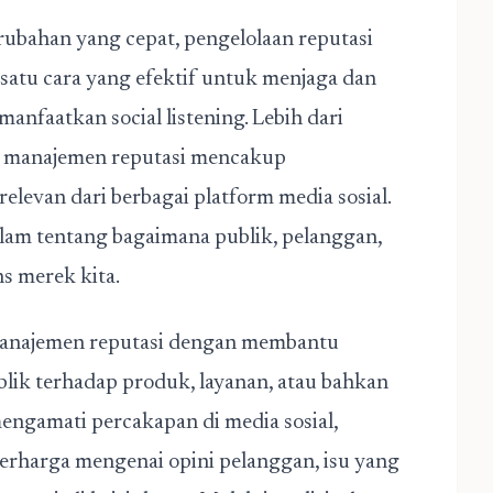
rubahan yang cepat, pengelolaan reputasi
 satu cara yang efektif untuk menjaga dan
nfaatkan social listening. Lebih dari
am manajemen reputasi mencakup
elevan dari berbagai platform media sosial.
am tentang bagaimana publik, pelanggan,
s merek kita.
 manajemen reputasi dengan membantu
lik terhadap produk, layanan, atau bahkan
engamati percakapan di media sosial,
erharga mengenai opini pelanggan, isu yang