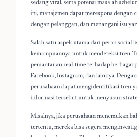
sedang viral, serta potensi masalah sebelum
ini, manajemen dapat merespons dengan 
dengan pelanggan, dan menangani isu ya
Salah satu
aspek utama dari peran social 
kemampuannya untuk mendeteksi tren. 
pemantauan real-time terhadap berbagai pl
Facebook, Instagram, dan lainnya. Dengan 
perusahaan dapat mengidentifikasi tren
informasi tersebut untuk menyusun strate
Misalnya, jika perusahaan menemukan ba
tertentu, mereka bisa segera menginvesti