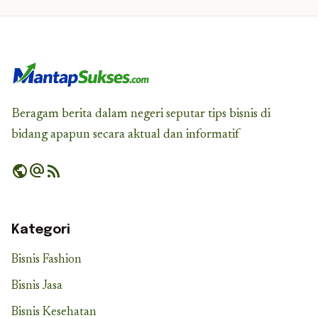
Beragam berita dalam negeri seputar tips bisnis di
bidang apapun secara aktual dan informatif
public
alternate_email
rss_feed
Kategori
Bisnis Fashion
Bisnis Jasa
Bisnis Kesehatan