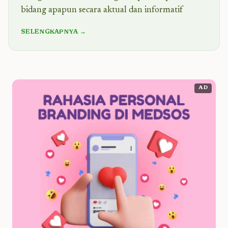
bidang apapun secara aktual dan informatif
SELENGKAPNYA →
AD