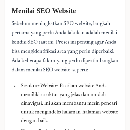
Menilai SEO Website
Sebelum meningkatkan SEO website, langkah
pertama yang perlu Anda lakukan adalah menilai
kondisi SEO saat ini. Proses ini penting agar Anda
bisa mengidentifikasi area yang perlu diperbaiki.
Ada beberapa faktor yang perlu dipertimbangkan
dalam menilai SEO website, seperti:
Struktur Website: Pastikan website Anda
memiliki struktur yang jelas dan mudah
dinavigasi. Ini akan membantu mesin pencari
untuk mengindeks halaman-halaman website
dengan baik.