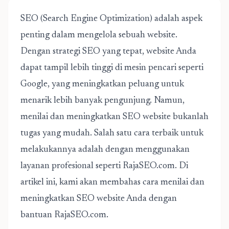
SEO (Search Engine Optimization) adalah aspek
penting dalam mengelola sebuah website.
Dengan strategi SEO yang tepat, website Anda
dapat tampil lebih tinggi di mesin pencari seperti
Google, yang meningkatkan peluang untuk
menarik lebih banyak pengunjung. Namun,
menilai dan meningkatkan SEO website bukanlah
tugas yang mudah. Salah satu cara terbaik untuk
melakukannya adalah dengan menggunakan
layanan profesional seperti RajaSEO.com. Di
artikel ini, kami akan membahas cara menilai dan
meningkatkan SEO website Anda dengan
bantuan RajaSEO.com.