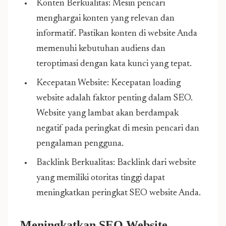
Konten Berkualitas: Mesin pencari
menghargai konten yang relevan dan
informatif. Pastikan konten di website Anda
memenuhi kebutuhan audiens dan
teroptimasi dengan kata kunci yang tepat.
Kecepatan Website: Kecepatan loading
website adalah faktor penting dalam SEO.
Website yang lambat akan berdampak
negatif pada peringkat di mesin pencari dan
pengalaman pengguna.
Backlink Berkualitas: Backlink dari website
yang memiliki otoritas tinggi dapat
meningkatkan peringkat SEO website Anda.
Meningkatkan SEO Website