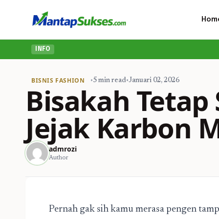
Hom
INFO
BISNIS FASHION
•
5 min read
•
Januari 02, 2026
Bisakah Tetap 
Jejak Karbon 
admrozi
Author
Pernah gak sih kamu merasa pengen tampil st