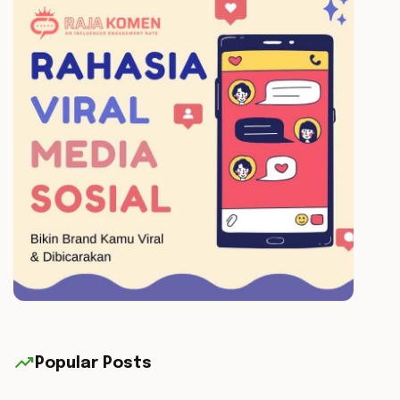
trending_up
Popular Posts