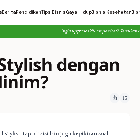
e
Berita
Pendidikan
Tips Bisnis
Gaya Hidup
Bisnis Kesehatan
Bis
Ingin upgrade skill tanpa ribet? Temukan kelas seru dan m
Stylish dengan
Minim?
ios_share
bookmark_add
ylish tapi di sisi lain juga kepikiran soal