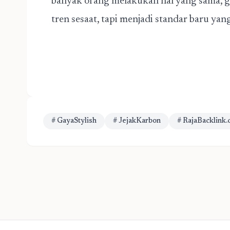
banyak orang melakukan hal yang sama, ga
tren sesaat, tapi menjadi standar baru yan
# GayaStylish
# JejakKarbon
# RajaBacklink