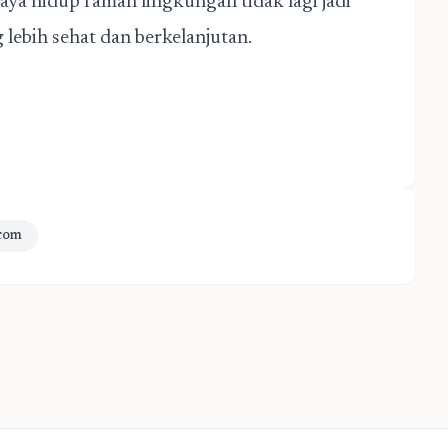
ya hidup ramah lingkungan tidak lagi jadi
g lebih sehat dan berkelanjutan.
.com