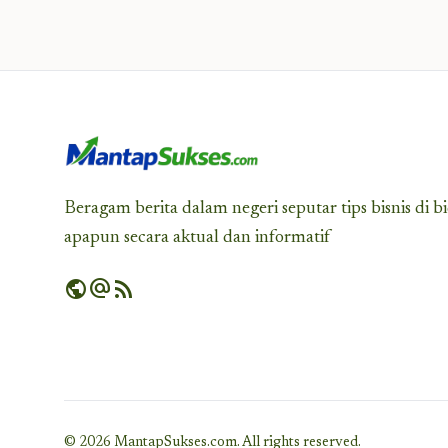
Beragam berita dalam negeri seputar tips bisnis di b
apapun secara aktual dan informatif
public
alternate_email
rss_feed
© 2026 MantapSukses.com. All rights reserved.