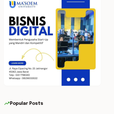
trending_up
Popular Posts