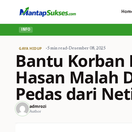
Hom
INFO
GAYA HIDUP
•
5 min read
•
Desember 08, 2025
Bantu Korban Ba
Hasan Malah D
Pedas dari Net
admrozi
Author