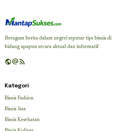
Beragam berita dalam negeri seputar tips bisnis di
bidang apapun secara aktual dan informatif
public
alternate_email
rss_feed
Kategori
Bisnis Fashion
Bisnis Jasa
Bisnis Kesehatan
Bisnis Kuliner