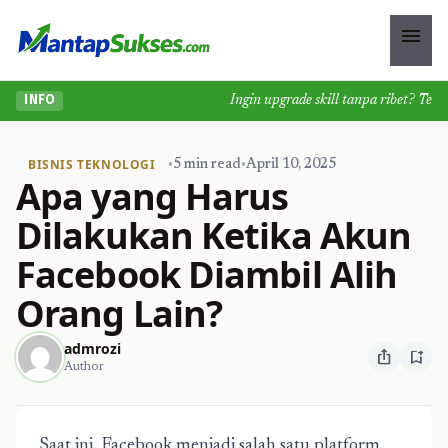
menu
Ingin upgrade skill tanpa ribet? Temuka
INFO
BISNIS TEKNOLOGI
•
5 min read
•
April 10, 2025
Apa yang Harus
Dilakukan Ketika Akun
Facebook Diambil Alih
Orang Lain?
admrozi
ios_share
bookmark_add
Author
Saat ini, Facebook menjadi salah satu platform