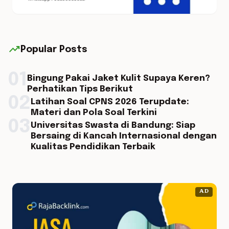
trending_up
Popular Posts
01
Bingung Pakai Jaket Kulit Supaya Keren?
Perhatikan Tips Berikut
02
Latihan Soal CPNS 2026 Terupdate:
Materi dan Pola Soal Terkini
03
Universitas Swasta di Bandung: Siap
Bersaing di Kancah Internasional dengan
Kualitas Pendidikan Terbaik
AD