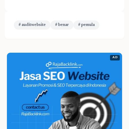
# auditwebsite
# benar
# pemula
AD