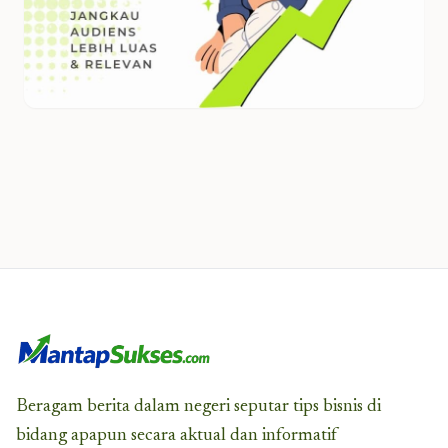
Beragam berita dalam negeri seputar tips bisnis di
bidang apapun secara aktual dan informatif