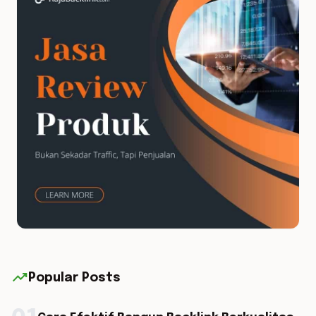
trending_up
Popular Posts