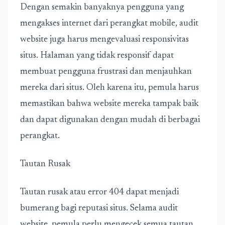
Dengan semakin banyaknya pengguna yang
mengakses internet dari perangkat mobile, audit
website juga harus mengevaluasi responsivitas
situs. Halaman yang tidak responsif dapat
membuat pengguna frustrasi dan menjauhkan
mereka dari situs. Oleh karena itu, pemula harus
memastikan bahwa website mereka tampak baik
dan dapat digunakan dengan mudah di berbagai
perangkat.
Tautan Rusak
Tautan rusak atau error 404 dapat menjadi
bumerang bagi reputasi situs. Selama audit
website, pemula perlu mengecek semua tautan