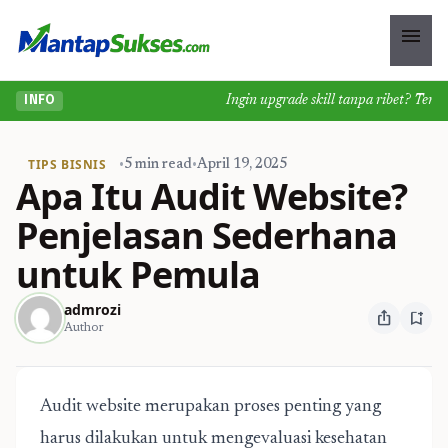
menu
Ingin upgrade skill tanpa ribet? Temukan
INFO
TIPS BISNIS
•
5 min read
•
April 19, 2025
Apa Itu Audit Website?
Penjelasan Sederhana
untuk Pemula
admrozi
ios_share
bookmark_add
Author
Audit website merupakan proses penting yang
harus dilakukan untuk mengevaluasi kesehatan