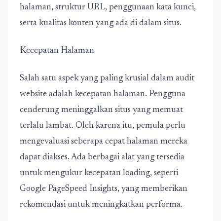
halaman, struktur URL, penggunaan kata kunci,
serta kualitas konten yang ada di dalam situs.
Kecepatan Halaman
Salah satu aspek yang paling krusial dalam audit
website adalah kecepatan halaman. Pengguna
cenderung meninggalkan situs yang memuat
terlalu lambat. Oleh karena itu, pemula perlu
mengevaluasi seberapa cepat halaman mereka
dapat diakses. Ada berbagai alat yang tersedia
untuk mengukur kecepatan loading, seperti
Google PageSpeed Insights, yang memberikan
rekomendasi untuk meningkatkan performa.