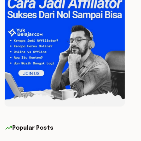
trending_up
Popular Posts