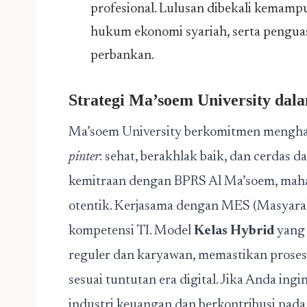
profesional. Lulusan dibekali kemam
hukum ekonomi syariah, serta penguas
perbankan.
Strategi Ma’soem University dal
Ma’soem University berkomitmen menghas
pinter
: sehat, berakhlak baik, dan cerdas 
kemitraan dengan BPRS Al Ma’soem, mah
otentik. Kerjasama dengan MES (Masyar
kompetensi TI. Model
Kelas Hybrid
yang 
reguler dan karyawan, memastikan proses be
sesuai tuntutan era digital. Jika Anda in
industri keuangan dan berkontribusi pad