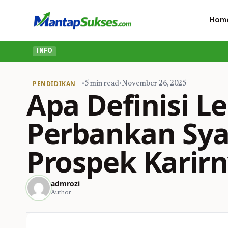
Hom
INFO
PENDIDIKAN
•
5 min read
•
November 26, 2025
Apa Definisi L
Perbankan Sya
Prospek Karir
admrozi
Author