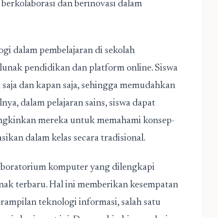
erkolaborasi dan berinovasi dalam
ogi dalam pembelajaran di sekolah
nak pendidikan dan platform online. Siswa
a saja dan kapan saja, sehingga memudahkan
nya, dalam pelajaran sains, siswa dapat
ungkinkan mereka untuk memahami konsep-
sikan dalam kelas secara tradisional.
boratorium komputer yang dilengkapi
nak terbaru. Hal ini memberikan kesempatan
mpilan teknologi informasi, salah satu