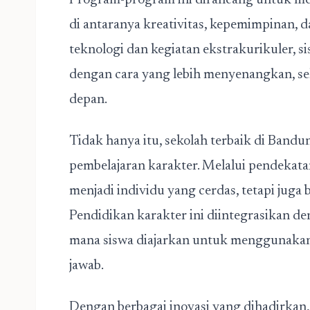
Program-program ini dirancang untuk me
di antaranya kreativitas, kepemimpinan,
teknologi dan kegiatan ekstrakurikuler, 
dengan cara yang lebih menyenangkan, se
depan.
Tidak hanya itu, sekolah terbaik di Bandu
pembelajaran karakter. Melalui pendekatan
menjadi individu yang cerdas, tetapi juga
Pendidikan karakter ini diintegrasikan de
mana siswa diajarkan untuk menggunakan 
jawab.
Dengan berbagai inovasi yang dihadirka