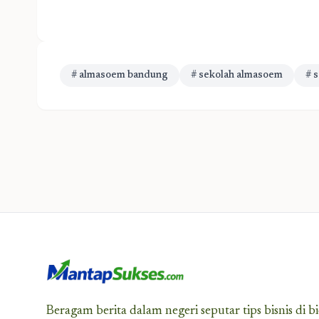
# almasoem bandung
# sekolah almasoem
# 
Beragam berita dalam negeri seputar tips bisnis di b