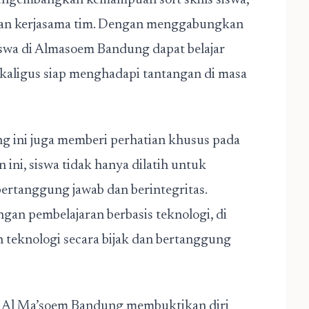
ngembangkan kemampuan soft skills siswa,
 dan kerjasama tim. Dengan menggabungkan
siswa di Almasoem Bandung dapat belajar
kaligus siap menghadapi tantangan di masa
ng ini juga memberi perhatian khusus pada
 ini, siswa tidak hanya dilatih untuk
 bertanggung jawab dan berintegritas.
ngan pembelajaran berbasis teknologi, di
teknologi secara bijak dan bertanggung
n, Al Ma’soem Bandung membuktikan diri