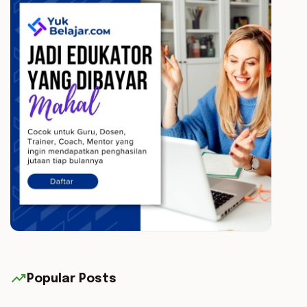
trending_up
Popular Posts