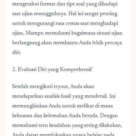
mengetahui format dan tipe soal yang dihadapi
saat ujian sesungguhnya. Hal ini sangat penting
untuk mengurangi rasa cemas saat menghadapi
ujian. Mampu memahami bagaimana situasi ujian
berlangsung akan membantu Anda lebih percaya
diri.
2. Evaluasi Diri yang Komprehensif
Setelah mengikuti tryout, Anda akan
mendapatkan analisis hasil yang mendetail. Ini
memungkinkan Anda untuk melihat di mana
kekuatan dan kelemahan Anda berada. Dengan
memahami tren kesalahan yang sering dilakukan,
Anda dapat memfokuskan upaya belajar pada