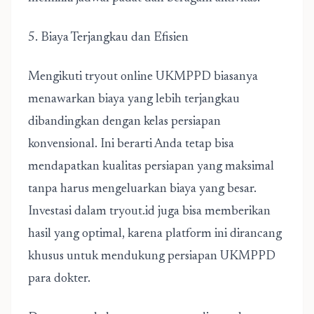
5. Biaya Terjangkau dan Efisien
Mengikuti tryout online UKMPPD biasanya
menawarkan biaya yang lebih terjangkau
dibandingkan dengan kelas persiapan
konvensional. Ini berarti Anda tetap bisa
mendapatkan kualitas persiapan yang maksimal
tanpa harus mengeluarkan biaya yang besar.
Investasi dalam tryout.id juga bisa memberikan
hasil yang optimal, karena platform ini dirancang
khusus untuk mendukung persiapan UKMPPD
para dokter.