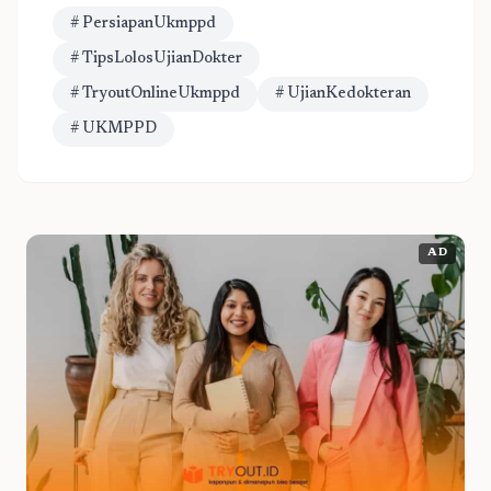
# PersiapanUkmppd
# TipsLolosUjianDokter
# TryoutOnlineUkmppd
# UjianKedokteran
# UKMPPD
AD