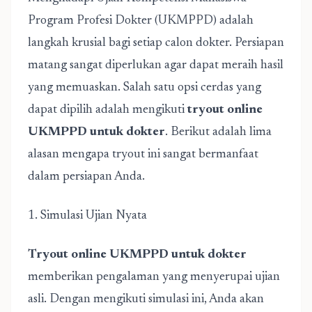
Program Profesi Dokter (UKMPPD) adalah
langkah krusial bagi setiap calon dokter. Persiapan
matang sangat diperlukan agar dapat meraih hasil
yang memuaskan. Salah satu opsi cerdas yang
dapat dipilih adalah mengikuti
tryout online
UKMPPD untuk dokter
. Berikut adalah lima
alasan mengapa tryout ini sangat bermanfaat
dalam persiapan Anda.
1. Simulasi Ujian Nyata
Tryout online UKMPPD untuk dokter
memberikan pengalaman yang menyerupai ujian
asli. Dengan mengikuti simulasi ini, Anda akan