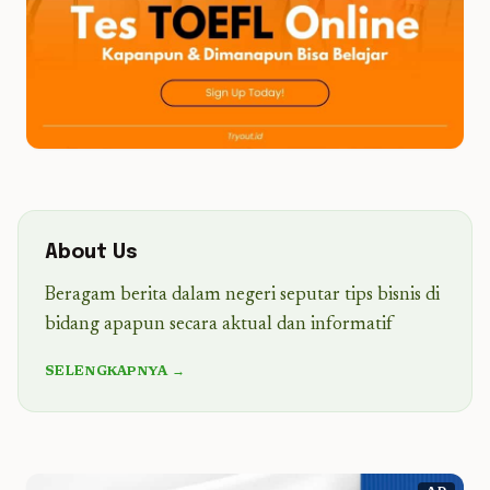
About Us
Beragam berita dalam negeri seputar tips bisnis di
bidang apapun secara aktual dan informatif
SELENGKAPNYA →