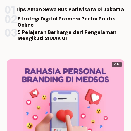
01
Tips Aman Sewa Bus Pariwisata Di Jakarta
02
Strategi Digital Promosi Partai Politik
Online
03
5 Pelajaran Berharga dari Pengalaman
Mengikuti SIMAK UI
AD